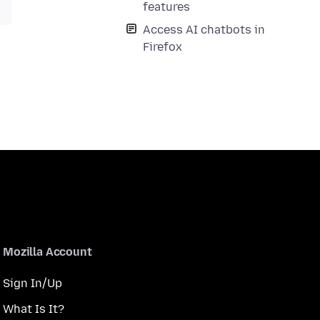
features
Access AI chatbots in
Firefox
Mozilla Account
Sign In/Up
What Is It?