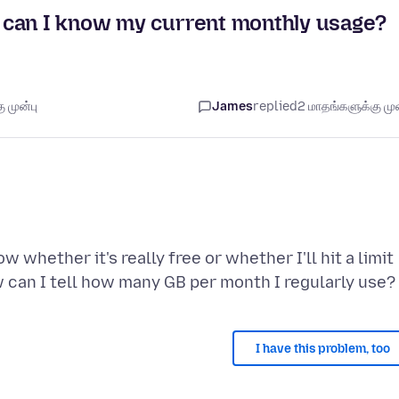
 can I know my current monthly usage?
 முன்பு
James
replied
2 மாதங்களுக்கு முன
 whether it's really free or whether I'll hit a limit
I have this problem, too