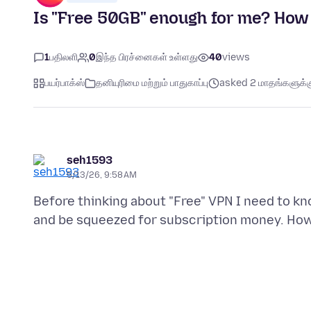
Is "Free 50GB" enough for me? How
1
பதிலளி
0
இந்த பிரச்னைகள் உள்ளது
40
views
பயர்பாக்ஸ்
தனியுரிமை மற்றும் பாதுகாப்பு
asked 2 மாதங்களுக்கு
seh1593
5/13/26, 9:58 AM
Before thinking about "Free" VPN I need to know