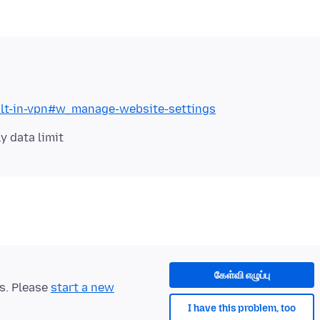
uilt-in-vpn#w_manage-website-settings
கேள்வி எழுப்பு
ts. Please
start a new
I have this problem, too