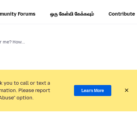
munity Forums
ஒரு கேள்வி கேக்கவும்
Contribute
r me? How...
 you to call or text a
mation. Please report
Learn More
Abuse” option.