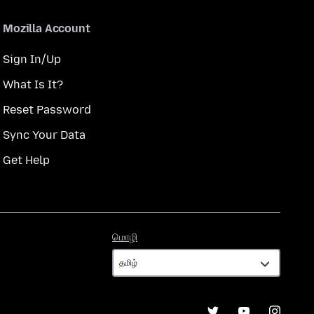
Mozilla Account
Sign In/Up
What Is It?
Reset Password
Sync Your Data
Get Help
மொழி
மொழி