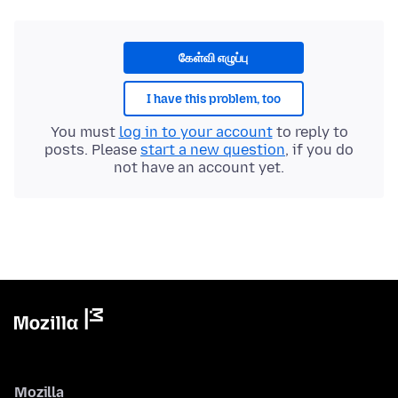
கேள்வி எழுப்பு
I have this problem, too
You must
log in to your account
to reply to
posts. Please
start a new question
, if you do
not have an account yet.
Mozilla