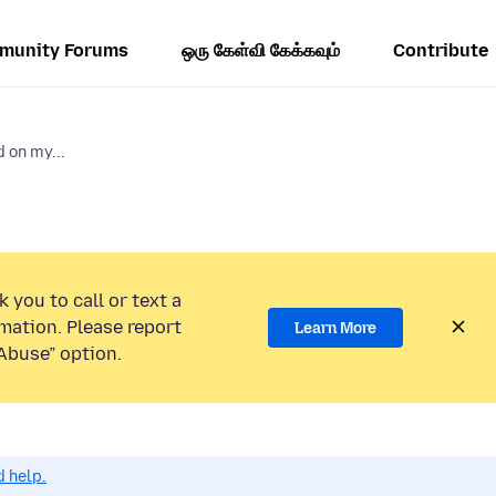
munity Forums
ஒரு கேள்வி கேக்கவும்
Contribute
d on my...
 you to call or text a
mation. Please report
Learn More
Abuse” option.
d help.