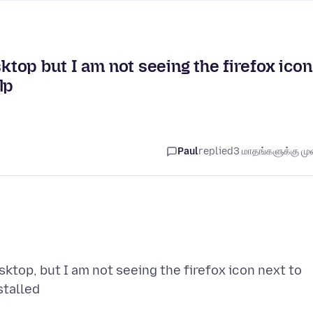
sktop but I am not seeing the firefox icon
lp
Paul
replied
3 மாதங்களுக்கு முன
sktop, but I am not seeing the firefox icon next to