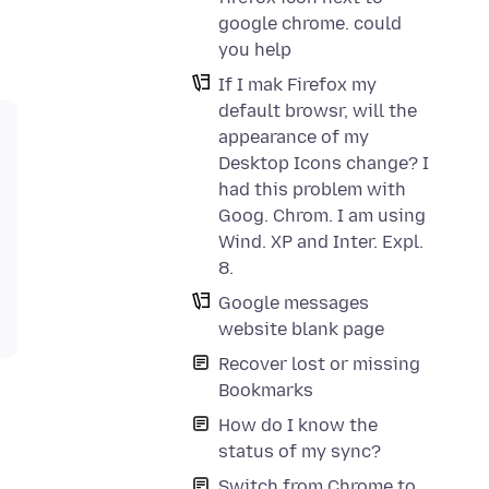
google chrome. could
you help
If I mak Firefox my
default browsr, will the
appearance of my
Desktop Icons change? I
had this problem with
Goog. Chrom. I am using
Wind. XP and Inter. Expl.
8.
Google messages
website blank page
Recover lost or missing
Bookmarks
How do I know the
status of my sync?
Switch from Chrome to