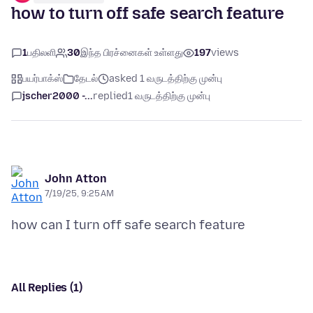
how to turn off safe search feature
1
பதிலளி
30
இந்த பிரச்னைகள் உள்ளது
197
views
பயர்பாக்ஸ்
தேடல்
asked 1 வருடத்திற்கு முன்பு
jscher2000 -...
replied
1 வருடத்திற்கு முன்பு
John Atton
7/19/25, 9:25 AM
All Replies (1)