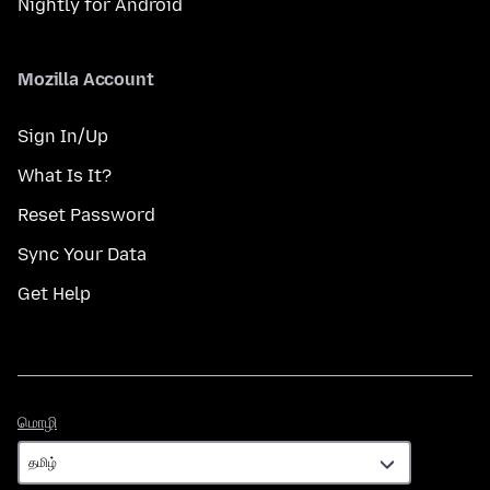
Nightly for Android
Mozilla Account
Sign In/Up
What Is It?
Reset Password
Sync Your Data
Get Help
மொழி
மொழி