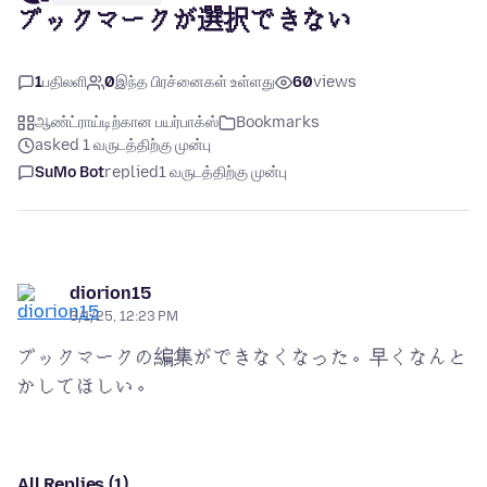
ブックマークが選択できない
1
பதிலளி
0
இந்த பிரச்னைகள் உள்ளது
60
views
ஆண்ட்ராய்டிற்கான பயர்பாக்ஸ்
Bookmarks
asked 1 வருடத்திற்கு முன்பு
SuMo Bot
replied
1 வருடத்திற்கு முன்பு
diorion15
3/1/25, 12:23 PM
ブックマークの編集ができなくなった。早くなんと
All Replies (1)