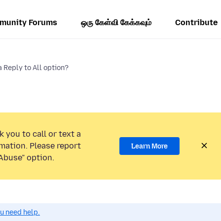
munity Forums
ஒரு கேள்வி கேக்கவும்
Contribute
a Reply to All option?
 you to call or text a
mation. Please report
Learn More
Abuse” option.
ou need help.