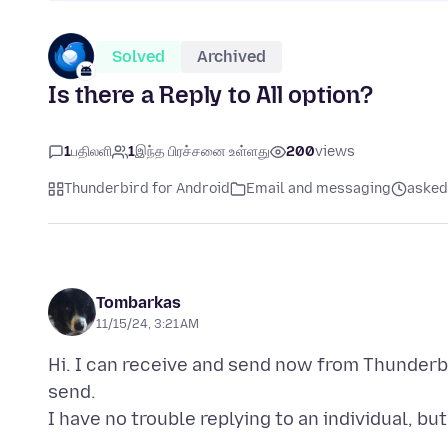
Solved
Archived
Is there a Reply to All option?
1
பதிலளி
1
இந்த பிரச்சனை உள்ளது
200
views
Thunderbird for Android
Email and messaging
asked 
Tombarkas
11/15/24, 3:21 AM
Hi. I can receive and send now from Thunderbi
send.