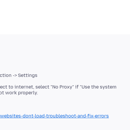
ction -> Settings
ect to internet, select "No Proxy" if "Use the system
/websites-dont-load-troubleshoot-and-fix-errors