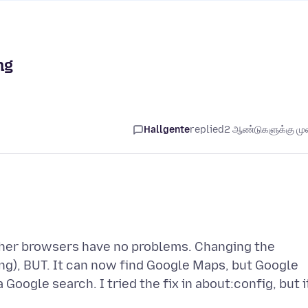
ng
Hallgente
replied
2 ஆண்டுகளுக்கு முன
ther browsers have no problems. Changing the
ng), BUT. It can now find Google Maps, but Google
Google search. I tried the fix in about:config, but i