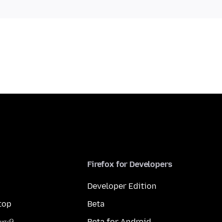
Firefox for Developers
Developer Edition
top
Beta
லாவி
Beta for Android