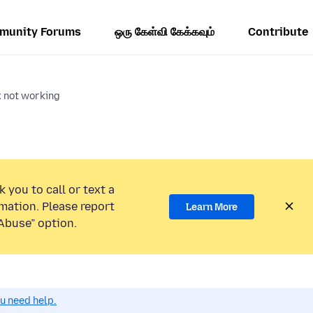
munity Forums
ஒரு கேள்வி கேக்கவும்
Contribute
x not working
 you to call or text a
mation. Please report
Learn More
Abuse” option.
ou need help.