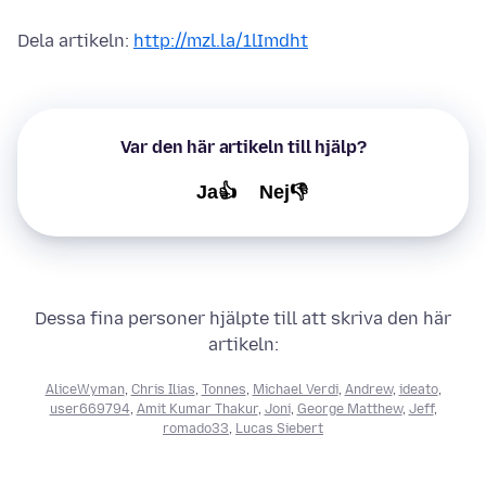
Dela artikeln:
http://mzl.la/1lImdht
Var den här artikeln till hjälp?
Ja👍
Nej👎
Dessa fina personer hjälpte till att skriva den här
artikeln:
AliceWyman
,
Chris Ilias
,
Tonnes
,
Michael Verdi
,
Andrew
,
ideato
,
user669794
,
Amit Kumar Thakur
,
Joni
,
George Matthew
,
Jeff
,
romado33
,
Lucas Siebert