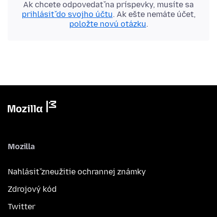
Ak chcete odpovedať na príspevky, musíte sa
prihlásiť do svojho účtu
. Ak ešte nemáte účet,
položte novú otázku
.
Mozilla
Nahlásiť zneužitie ochrannej známky
Zdrojový kód
Twitter