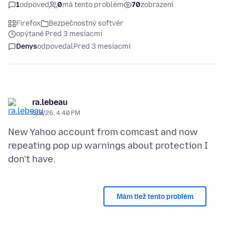
1
odpoveď
0
má tento problém
70
zobrazení
Firefox
Bezpečnostný softvér
opýtané Pred 3 mesiacmi
Denys
odpovedal
Pred 3 mesiacmi
ra.lebeau
5/8/26, 4:40 PM
New Yahoo account from comcast and now
repeating pop up warnings about protection I
Mám tiež tento problém