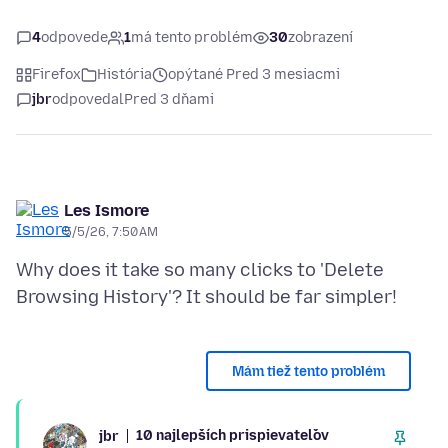
4
odpovede
1
má tento problém
30
zobrazení
Firefox
História
opýtané Pred 3 mesiacmi
jbr
odpovedal
Pred 3 dňami
Les Ismore
5/5/26, 7:50 AM
Why does it take so many clicks to 'Delete
Mám tiež tento problém
10 najlepších prispievateľov
jbr