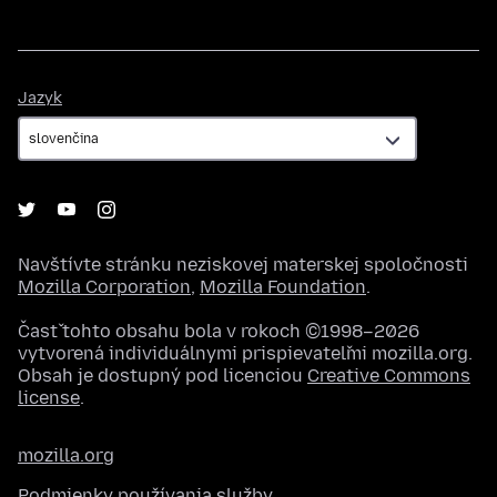
Jazyk
Jazyk
Navštívte stránku neziskovej materskej spoločnosti
Mozilla Corporation
,
Mozilla Foundation
.
Časť tohto obsahu bola v rokoch ©1998–2026
vytvorená individuálnymi prispievateľmi mozilla.org.
Obsah je dostupný pod licenciou
Creative Commons
license
.
mozilla.org
Podmienky používania služby