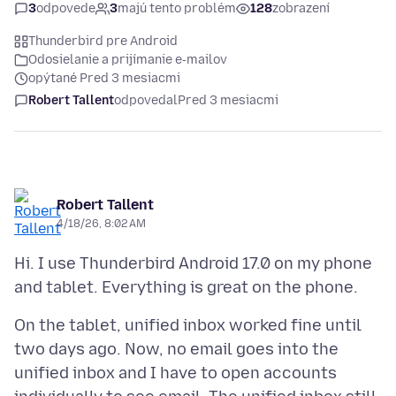
3
odpovede
3
majú tento problém
128
zobrazení
Thunderbird pre Android
Odosielanie a prijímanie e‑mailov
opýtané Pred 3 mesiacmi
Robert Tallent
odpovedal
Pred 3 mesiacmi
Robert Tallent
4/18/26, 8:02 AM
Hi. I use Thunderbird Android 17.0 on my phone
On the tablet, unified inbox worked fine until
two days ago. Now, no email goes into the
unified inbox and I have to open accounts