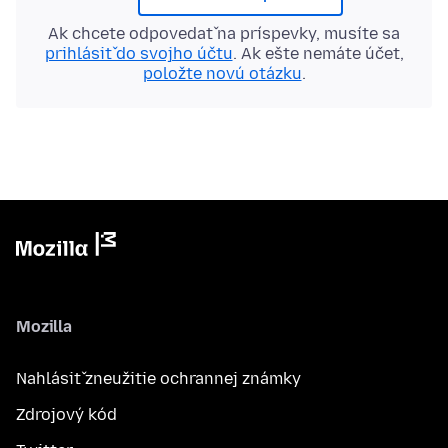
Ak chcete odpovedať na príspevky, musíte sa
prihlásiť do svojho účtu
. Ak ešte nemáte účet,
položte novú otázku
.
Mozilla
Nahlásiť zneužitie ochrannej známky
Zdrojový kód