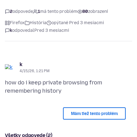
2
odpovede
1
má tento problém
80
zobrazení
Firefox
História
opýtané Pred 3 mesiacmi
k
odpovedal
Pred 3 mesiacmi
k
4/15/26, 1:21 PM
how do i keep private browsing from
Mám tiež tento problém
Všetky odpovede (2)