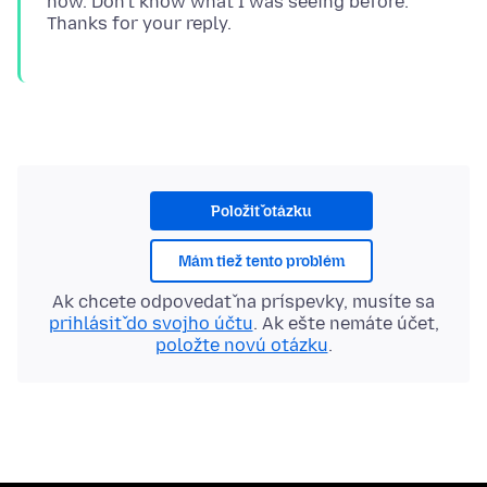
now. Don't know what I was seeing before.
Položiť otázku
Mám tiež tento problém
Ak chcete odpovedať na príspevky, musíte sa
prihlásiť do svojho účtu
. Ak ešte nemáte účet,
položte novú otázku
.