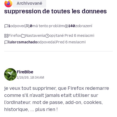
Archivované
suppression de toutes les donnees
1
odpoveď
0
má tento problém
140
zobrazení
Firefox
Nastavenia
opýtané Pred 6 mesiacmi
luisrcsmachado
odpovedal
Pred 6 mesiacmi
FireBibe
1/19/26, 10:34 AM
je veux tout supprimer, que Firefox redemarre
comme s'il n'avait jamais etait utiliser sur
l'ordinateur. mot de passe, add-on, cookies,