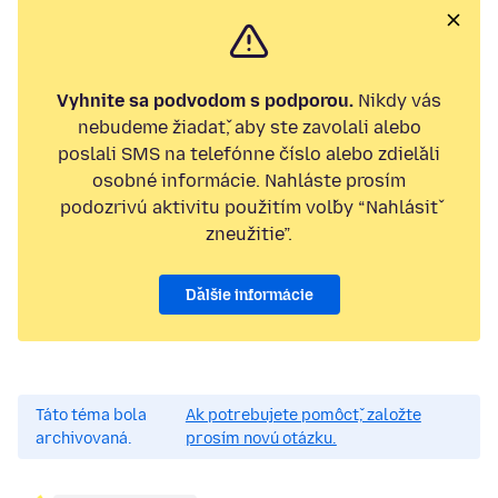
Vyhnite sa podvodom s podporou.
Nikdy vás
nebudeme žiadať, aby ste zavolali alebo
poslali SMS na telefónne číslo alebo zdieľali
osobné informácie. Nahláste prosím
podozrivú aktivitu použitím voľby “Nahlásiť
zneužitie”.
Ďalšie informácie
Táto téma bola
Ak potrebujete pomôcť, založte
archivovaná.
prosím novú otázku.