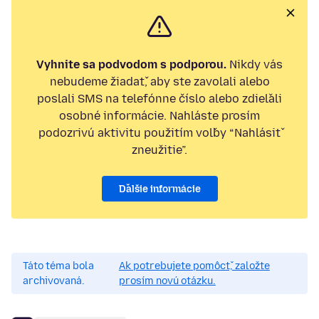
Vyhnite sa podvodom s podporou.
Nikdy vás
nebudeme žiadať, aby ste zavolali alebo
poslali SMS na telefónne číslo alebo zdieľali
osobné informácie. Nahláste prosím
podozrivú aktivitu použitím voľby “Nahlásiť
zneužitie”.
Ďalšie informácie
Táto téma bola
Ak potrebujete pomôcť, založte
archivovaná.
prosím novú otázku.