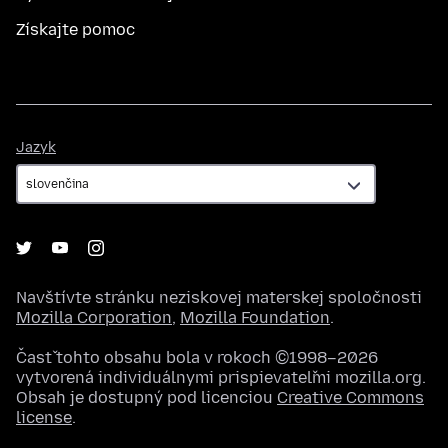
Získajte pomoc
Jazyk
Jazyk
Navštívte stránku neziskovej materskej spoločnosti
Mozilla Corporation
,
Mozilla Foundation
.
Časť tohto obsahu bola v rokoch ©1998–2026
vytvorená individuálnymi prispievateľmi mozilla.org.
Obsah je dostupný pod licenciou
Creative Commons
license
.