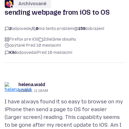
Archivované
sending webpage from iOS to OS
2
odpovede
0
má tento problém
159
zobrazení
Firefox pre iOS
Zdieľanie obsahu
opýtané Pred 10 mesiacmi
Kiki
odpovedal
Pred 10 mesiacmi
helena.wald
9/10/25, 11:10 AM
I have always found it so easy to browse on my
iPhone then send a page to OS for easier
(larger screen) reading. This capability seems
to be gone after my recent update to iOS. Am I