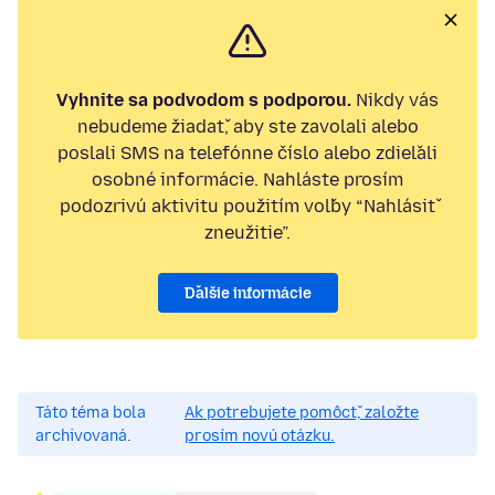
Vyhnite sa podvodom s podporou.
Nikdy vás
nebudeme žiadať, aby ste zavolali alebo
poslali SMS na telefónne číslo alebo zdieľali
osobné informácie. Nahláste prosím
podozrivú aktivitu použitím voľby “Nahlásiť
zneužitie”.
Ďalšie informácie
Táto téma bola
Ak potrebujete pomôcť, založte
archivovaná.
prosím novú otázku.