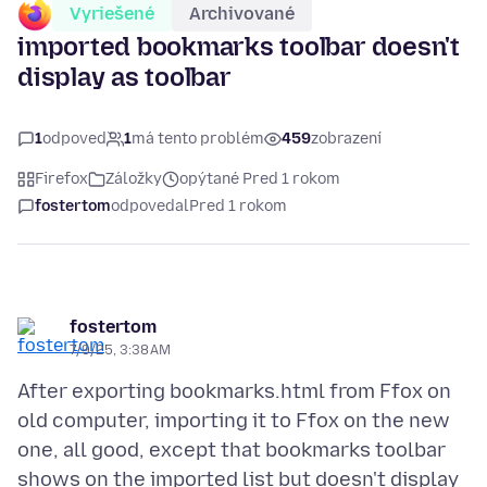
Vyriešené
Archivované
imported bookmarks toolbar doesn't
display as toolbar
1
odpoveď
1
má tento problém
459
zobrazení
Firefox
Záložky
opýtané Pred 1 rokom
fostertom
odpovedal
Pred 1 rokom
fostertom
7/9/25, 3:38 AM
After exporting bookmarks.html from Ffox on
old computer, importing it to Ffox on the new
one, all good, except that bookmarks toolbar
shows on the imported list but doesn't display