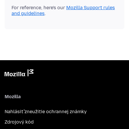
For reference, here's our
Mozilla Support rules
and guidelines
Mozilla
Nahlásiť zneužitie ochrannej známky
Zdrojový kód