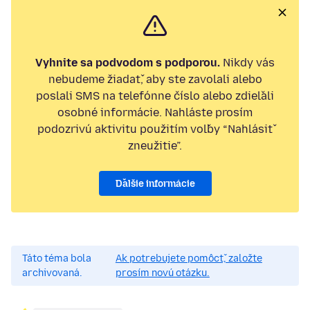
Vyhnite sa podvodom s podporou.
Nikdy vás
nebudeme žiadať, aby ste zavolali alebo
poslali SMS na telefónne číslo alebo zdieľali
osobné informácie. Nahláste prosím
podozrivú aktivitu použitím voľby “Nahlásiť
zneužitie”.
Ďalšie informácie
Táto téma bola
Ak potrebujete pomôcť, založte
archivovaná.
prosím novú otázku.