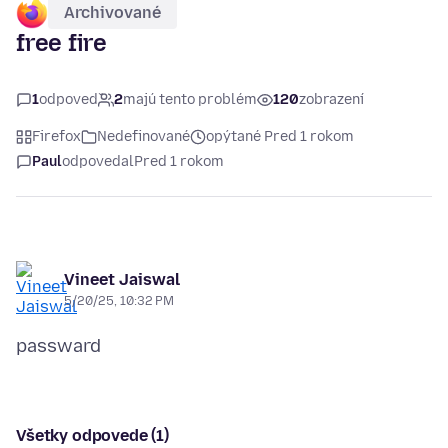
Archivované
free fire
1
odpoveď
2
majú tento problém
120
zobrazení
Firefox
Nedefinované
opýtané Pred 1 rokom
Paul
odpovedal
Pred 1 rokom
Vineet Jaiswal
5/20/25, 10:32 PM
Všetky odpovede (1)