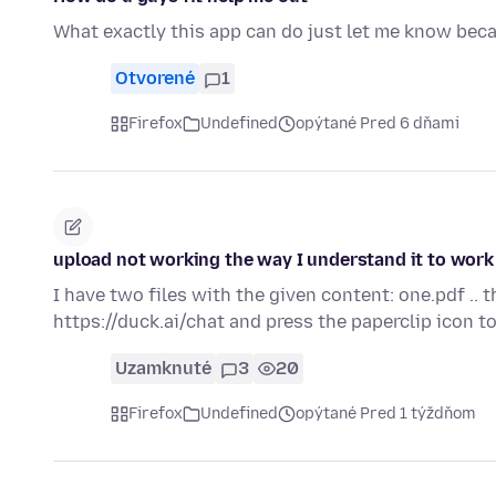
What exactly this app can do just let me know beca
Otvorené
1
Firefox
Undefined
opýtané Pred 6 dňami
upload not working the way I understand it to work
I have two files with the given content: one.pdf .. 
https://duck.ai/chat and press the paperclip icon 
Uzamknuté
3
20
Firefox
Undefined
opýtané Pred 1 týždňom