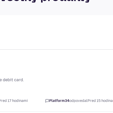
e debit card.
Pred 17 hodinami
Platform34
odpovedal
Pred 15 hodin