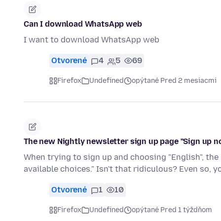
Can I download WhatsApp web
I want to download WhatsApp web
Otvorené
4
5
69
Firefox
Undefined
opýtané Pred 2 mesiacmi
The new Nightly newsletter sign up page "Sign up n
When trying to sign up and choosing "English", the 
available choices." Isn't that ridiculous? Even so, 
Otvorené
1
10
Firefox
Undefined
opýtané Pred 1 týždňom