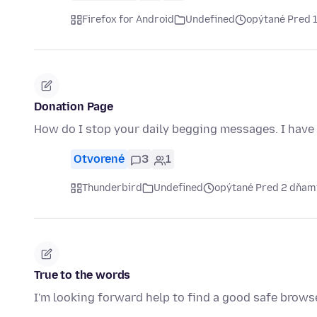
Firefox for Android
Undefined
opýtané Pred 
Donation Page
How do I stop your daily begging messages. I have 
Otvorené
3
1
Thunderbird
Undefined
opýtané Pred 2 dňam
True to the words
I'm looking forward help to find a good safe brows