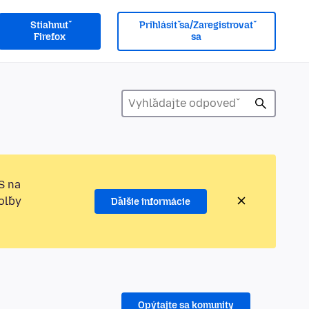
Stiahnuť
Prihlásiť sa/Zaregistrovať
Firefox
sa
S na
oľby
Ďalšie informácie
Opýtajte sa komunity