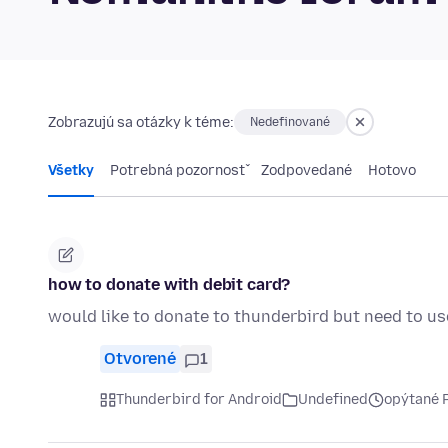
Zobrazujú sa otázky k téme:
Nedefinované
Všetky
Potrebná pozornosť
Zodpovedané
Hotovo
how to donate with debit card?
would like to donate to thunderbird but need to us
Otvorené
1
Thunderbird for Android
Undefined
opýtané 