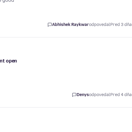
e good
Abhishek Raykwar
odpovedal
Pred 3 dň
ont open
Denys
odpovedal
Pred 4 dň