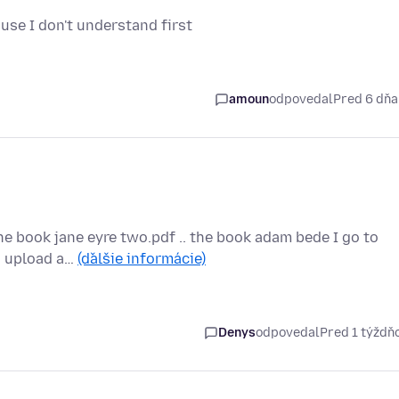
use I don't understand first
amoun
odpovedal
Pred 6 dň
the book jane eyre two.pdf .. the book adam bede I go to
to upload a…
(ďalšie informácie)
Denys
odpovedal
Pred 1 týžd