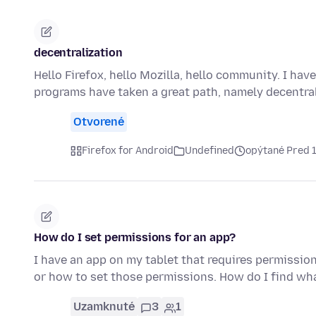
decentralization
Hello Firefox, hello Mozilla, hello community. I h
programs have taken a great path, namely decentr
Otvorené
Firefox for Android
Undefined
opýtané Pred 
How do I set permissions for an app?
I have an app on my tablet that requires permissio
or how to set those permissions. How do I find w
Uzamknuté
3
1