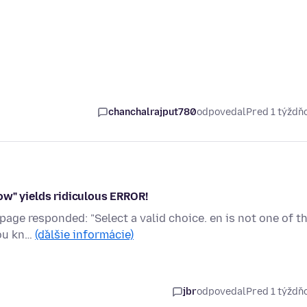
chanchalrajput780
odpovedal
Pred 1 týžd
ow" yields ridiculous ERROR!
page responded: "Select a valid choice. en is not one of t
you kn…
(ďalšie informácie)
jbr
odpovedal
Pred 1 týžd