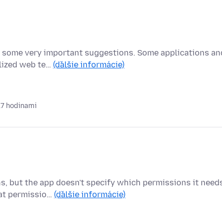
ave some very important suggestions. Some applications an
alized web te…
(ďalšie informácie)
17 hodinami
ns, but the app doesn't specify which permissions it need
hat permissio…
(ďalšie informácie)