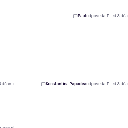
Paul
odpovedal
Pred 3 dň
5 dňami
Konstantina Papadea
odpovedal
Pred 3 dň