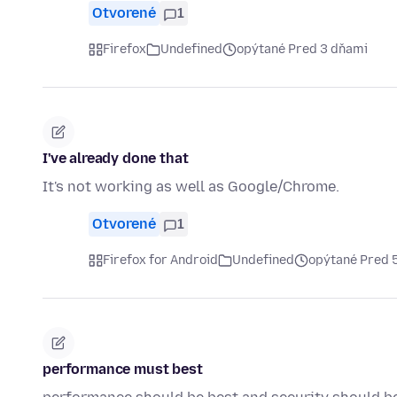
Otvorené
1
Firefox
Undefined
opýtané Pred 3 dňami
I've already done that
It's not working as well as Google/Chrome.
Otvorené
1
Firefox for Android
Undefined
opýtané Pred 
performance must best