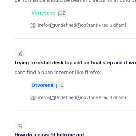
performance should be best and security should b
Vyriešené
2
Firefox
Undefined
opýtané Pred 3 dňami
trying to install desk top add on final step and it w
cant find a open internet like firefox
Otvorené
1
Firefox
Undefined
opýtané Pred 4 dňami
How do u guys fit help me out