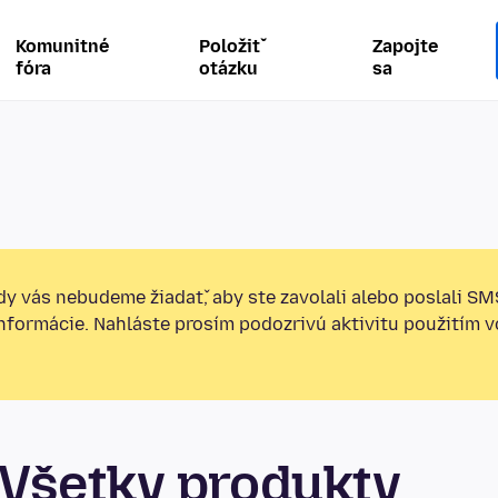
Komunitné
Položiť
Zapojte
fóra
otázku
sa
y vás nebudeme žiadať, aby ste zavolali alebo poslali SM
informácie. Nahláste prosím podozrivú aktivitu použitím v
Všetky produkty