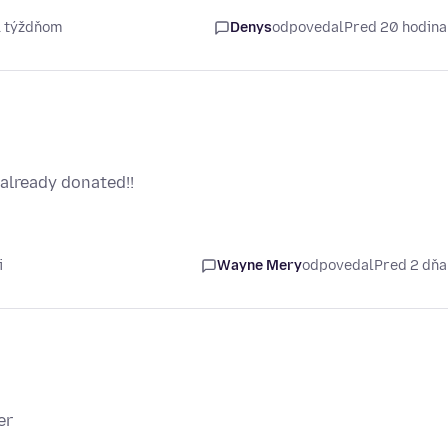
1 týždňom
Denys
odpovedal
Pred 20 hodin
already donated!!
i
Wayne Mery
odpovedal
Pred 2 dň
er