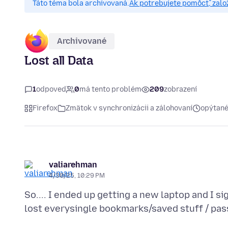
Táto téma bola archivovaná.
Ak potrebujete pomôcť, zalo
Archivované
Lost all Data
1
odpoveď
0
má tento problém
209
zobrazení
Firefox
Zmätok v synchronizácii a zálohovaní
opýtané
valiarehman
4/30/25, 10:29 PM
So.... I ended up getting a new laptop and I si