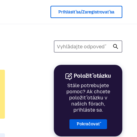
Prihlásiť sa/Zaregistrovať sa
Položiť otázku
Stále potrebujete
pomoc? Ak chcete
položiť otázku v
našich fórach,
prihláste sa.
Pokračovať