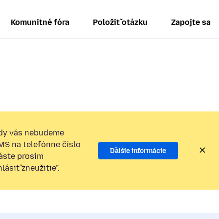
Komunitné fóra
Položiť otázku
Zapojte sa
dy vás nebudeme
SMS na telefónne číslo
Ďalšie informácie
láste prosím
ásiť zneužitie”.