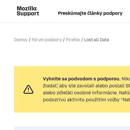
Preskúmajte články podpory
Domov
Fórum podpory
Firefox
Lost all Data
Vyhnite sa podvodom s podporou.
Nik
žiadať, aby ste zavolali alebo poslali 
alebo zdieľali osobné informácie. Nah
podozrivú aktivitu použitím voľby “Nahl