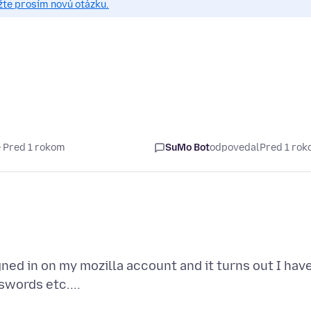
žte prosím novú otázku.
 Pred 1 rokom
SuMo Bot
odpovedal
Pred 1 ro
gned in on my mozilla account and it turns out I hav