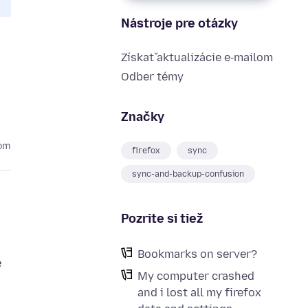
Nástroje pre otázky
Získať aktualizácie e‑mailom
Odber témy
Značky
kom
firefox
sync
sync-and-backup-confusion
Pozrite si tiež
Bookmarks on server?
e
My computer crashed
and i lost all my firefox