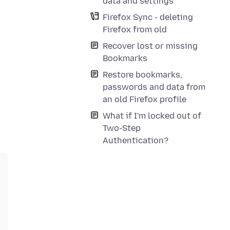
data and settings
Firefox Sync - deleting
Firefox from old
Recover lost or missing
Bookmarks
Restore bookmarks,
passwords and data from
an old Firefox profile
What if I'm locked out of
Two-Step
Authentication?