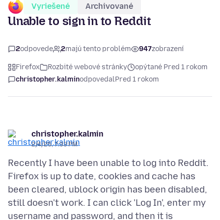
Vyriešené
Archivované
Unable to sign in to Reddit
2
odpovede
2
majú tento problém
947
zobrazení
Firefox
Rozbité webové stránky
opýtané Pred 1 rokom
christopher.kalmin
odpovedal
Pred 1 rokom
christopher.kalmin
2/4/25, 7:33 PM
Recently I have been unable to log into Reddit.
Firefox is up to date, cookies and cache has
been cleared, ublock origin has been disabled,
still doesn't work. I can click 'Log In', enter my
username and password, and then it is