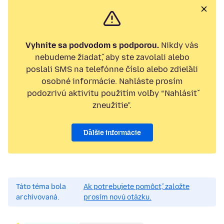
Vyhnite sa podvodom s podporou.
Nikdy vás
nebudeme žiadať, aby ste zavolali alebo
poslali SMS na telefónne číslo alebo zdieľali
osobné informácie. Nahláste prosím
podozrivú aktivitu použitím voľby “Nahlásiť
zneužitie”.
Ďalšie informácie
Táto téma bola
Ak potrebujete pomôcť, založte
archivovaná.
prosím novú otázku.