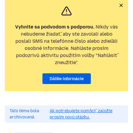
Vyhnite sa podvodom s podporou.
Nikdy vás
nebudeme žiadať, aby ste zavolali alebo
poslali SMS na telefónne číslo alebo zdieľali
osobné informácie. Nahláste prosím
podozrivú aktivitu použitím voľby “Nahlásiť
zneužitie”.
Ďalšie informácie
Táto téma bola
Ak potrebujete pomôcť, založte
archivovaná.
prosím novú otázku.