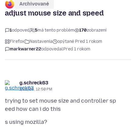
Archivované
adjust mouse size and speed
1
odpoveď
5
má tento problém
170
zobrazení
Firefox
Nastavenia
opýtané Pred 1 rokom
markwarner22
odpovedal
Pred 1 rokom
g.schreck63
1/22/25, 12:50 PM
trying to set mouse size and controller sp