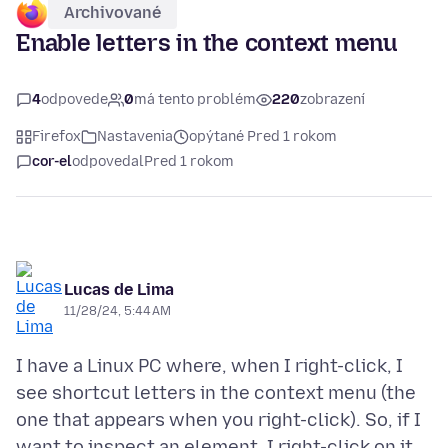
Archivované
Enable letters in the context menu
4
odpovede
0
má tento problém
220
zobrazení
Firefox
Nastavenia
opýtané Pred 1 rokom
cor-el
odpovedal
Pred 1 rokom
Lucas de Lima
11/28/24, 5:44 AM
I have a Linux PC where, when I right-click, I
see shortcut letters in the context menu (the
one that appears when you right-click). So, if I
want to inspect an element, I right-click on it