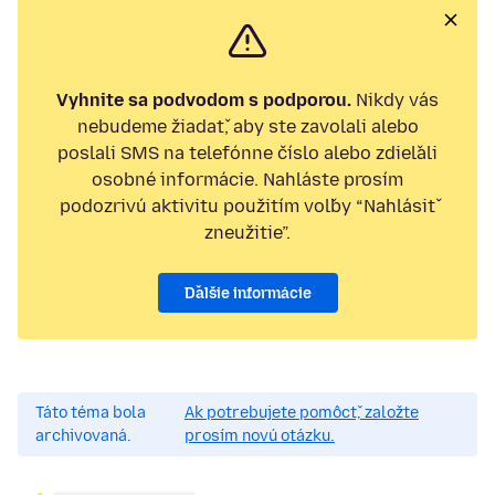
Vyhnite sa podvodom s podporou.
Nikdy vás
nebudeme žiadať, aby ste zavolali alebo
poslali SMS na telefónne číslo alebo zdieľali
osobné informácie. Nahláste prosím
podozrivú aktivitu použitím voľby “Nahlásiť
zneužitie”.
Ďalšie informácie
Táto téma bola
Ak potrebujete pomôcť, založte
archivovaná.
prosím novú otázku.