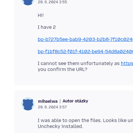
28. 6. 2024 3:55
bp-b727b5ee-bab9-4203-b2b8-7f10c02
bp-f1bf8c52-f01f-4102-be94-54d8a024
I cannot see them unfortunately as
https
Autor otázky
mihaelwa
28. 6. 2024 3:57
I was able to open the files. Looks like 