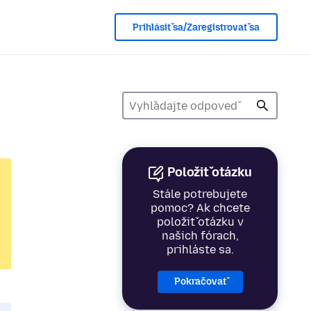
Prihlásiť sa/Zaregistrovať sa
Položiť otázku
Stále potrebujete
pomoc? Ak chcete
položiť otázku v
našich fórach,
prihláste sa.
Pokračovať