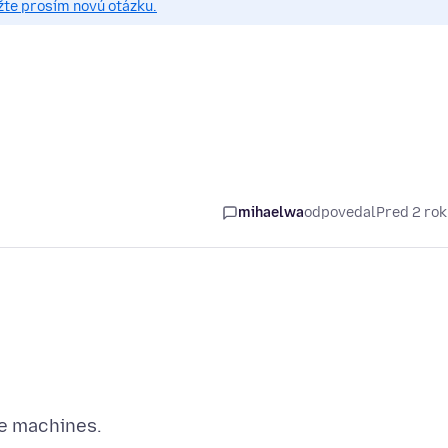
žte prosím novú otázku.
mihaelwa
odpovedal
Pred 2 ro