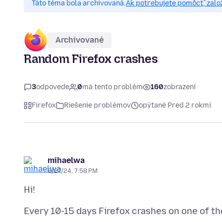
Táto téma bola archivovaná.
Ak potrebujete pomôcť, zalo
Archivované
Random Firefox crashes
3
odpovede
0
má tento problém
160
zobrazení
Firefox
Riešenie problémov
opýtané Pred 2 rokmi
mihaelwa
6/27/24, 7:58 PM