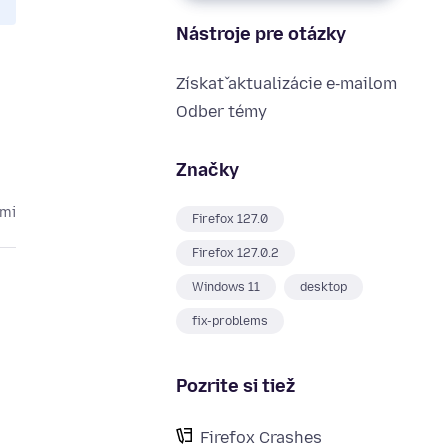
Nástroje pre otázky
Získať aktualizácie e‑mailom
Odber témy
Značky
kmi
Firefox 127.0
Firefox 127.0.2
Windows 11
desktop
fix-problems
Pozrite si tiež
Firefox Crashes