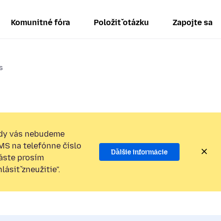
Komunitné fóra
Položiť otázku
Zapojte sa
s
dy vás nebudeme
SMS na telefónne číslo
Ďalšie informácie
láste prosím
ásiť zneužitie”.