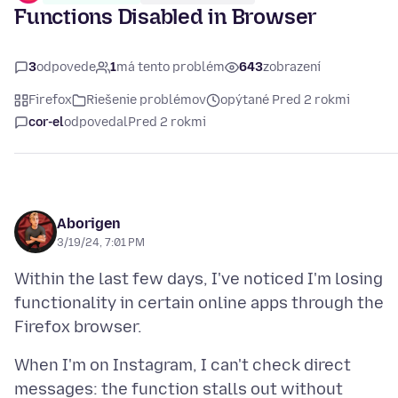
Functions Disabled in Browser
3
odpovede
1
má tento problém
643
zobrazení
Firefox
Riešenie problémov
opýtané Pred 2 rokmi
cor-el
odpovedal
Pred 2 rokmi
Aborigen
3/19/24, 7:01 PM
Within the last few days, I've noticed I'm losing
functionality in certain online apps through the
When I'm on Instagram, I can't check direct
messages: the function stalls out without