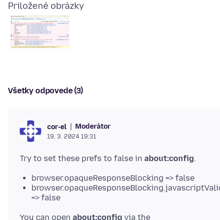
Priložené obrázky
Všetky odpovede (3)
Moderátor
cor-el
19. 3. 2024 19:31
Try to set these prefs to false in
about:config
browser.opaqueResponseBlocking => false
browser.opaqueResponseBlocking.javascriptVali
=> false
You can open
about:config
via the