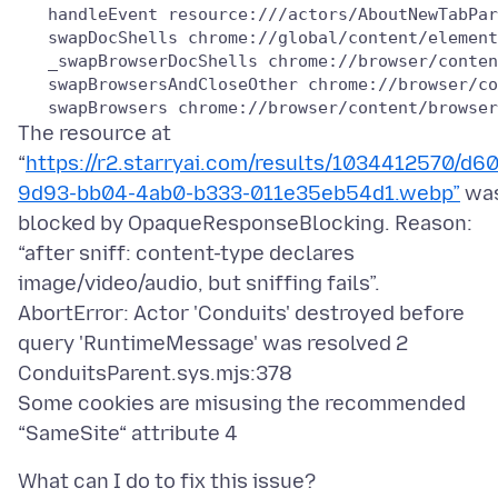
   handleEvent resource:///actors/AboutNewTabPar
   swapDocShells chrome://global/content/element
   _swapBrowserDocShells chrome://browser/conten
   swapBrowsersAndCloseOther chrome://browser/co
The resource at
“
https://r2.starryai.com/results/1034412570/d6
9d93-bb04-4ab0-b333-011e35eb54d1.webp”
wa
blocked by OpaqueResponseBlocking. Reason:
“after sniff: content-type declares
image/video/audio, but sniffing fails”.
AbortError: Actor 'Conduits' destroyed before
query 'RuntimeMessage' was resolved 2
ConduitsParent.sys.mjs:378
Some cookies are misusing the recommended