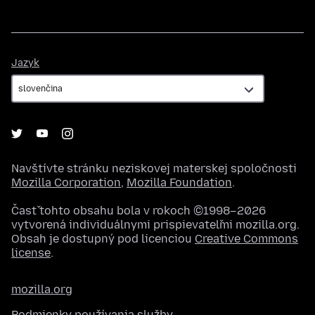
Jazyk
Jazyk
Navštívte stránku neziskovej materskej spoločnosti
Mozilla Corporation
,
Mozilla Foundation
.
Časť tohto obsahu bola v rokoch ©1998–2026
vytvorená individuálnymi prispievateľmi mozilla.org.
Obsah je dostupný pod licenciou
Creative Commons
license
.
mozilla.org
Podmienky používania služby