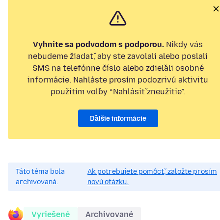
Vyhnite sa podvodom s podporou.
Nikdy vás
nebudeme žiadať, aby ste zavolali alebo poslali
SMS na telefónne číslo alebo zdieľali osobné
informácie. Nahláste prosím podozrivú aktivitu
použitím voľby “Nahlásiť zneužitie”.
Ďalšie informácie
Táto téma bola
Ak potrebujete pomôcť, založte prosím
archivovaná.
novú otázku.
Vyriešené
Archivované