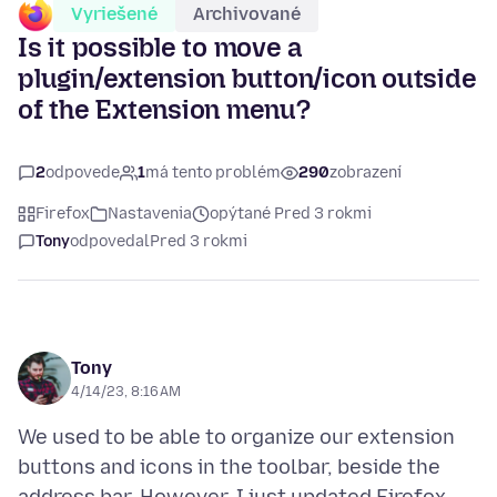
Vyriešené
Archivované
Is it possible to move a
plugin/extension button/icon outside
of the Extension menu?
2
odpovede
1
má tento problém
290
zobrazení
Firefox
Nastavenia
opýtané Pred 3 rokmi
Tony
odpovedal
Pred 3 rokmi
Tony
4/14/23, 8:16 AM
We used to be able to organize our extension
buttons and icons in the toolbar, beside the