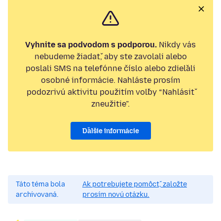
Vyhnite sa podvodom s podporou.
Nikdy vás
nebudeme žiadať, aby ste zavolali alebo
poslali SMS na telefónne číslo alebo zdieľali
osobné informácie. Nahláste prosím
podozrivú aktivitu použitím voľby “Nahlásiť
zneužitie”.
Ďalšie informácie
Táto téma bola
Ak potrebujete pomôcť, založte
archivovaná.
prosím novú otázku.