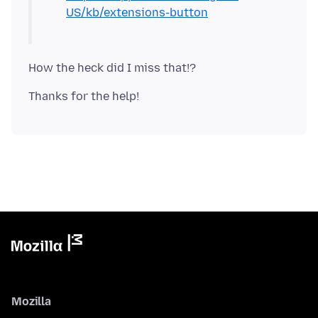
US/kb/extensions-button
Mozilla