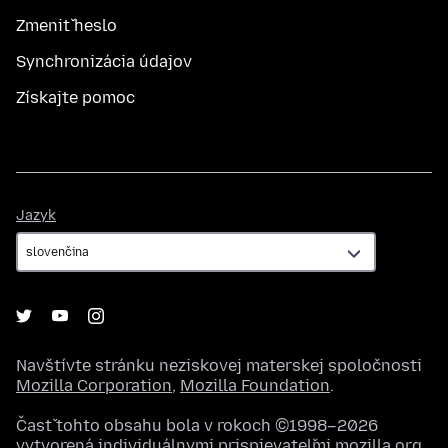
Zmeniť heslo
Synchronizácia údajov
Získajte pomoc
Jazyk
Jazyk
Navštívte stránku neziskovej materskej spoločnosti
Mozilla Corporation
,
Mozilla Foundation
.
Časť tohto obsahu bola v rokoch ©1998–2026
vytvorená individuálnymi prispievateľmi mozilla.org.