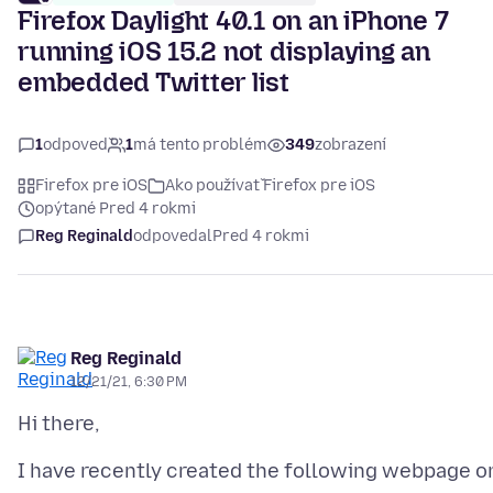
Firefox Daylight 40.1 on an iPhone 7
running iOS 15.2 not displaying an
embedded Twitter list
1
odpoveď
1
má tento problém
349
zobrazení
Firefox pre iOS
Ako používať Firefox pre iOS
opýtané Pred 4 rokmi
Reg Reginald
odpovedal
Pred 4 rokmi
Reg Reginald
12/21/21, 6:30 PM
I have recently created the following webpage o