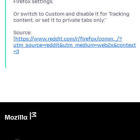
Or switch to Custom and disable it for Tracking
Source:
[
https://www.reddit.com/r/firefox/comm.../?
utm_source=reddit&utm_medium=web2x&context
=3