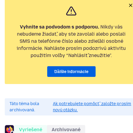
Vyhnite sa podvodom s podporou.
Nikdy vás
nebudeme žiadať, aby ste zavolali alebo poslali
SMS na telefónne číslo alebo zdieľali osobné
informácie. Nahláste prosím podozrivú aktivitu
použitím voľby “Nahlásiť zneužitie”.
Ďalšie informácie
Táto téma bola
Ak potrebujete pomôcť, založte prosím
archivovaná.
novú otázku.
Vyriešené
Archivované