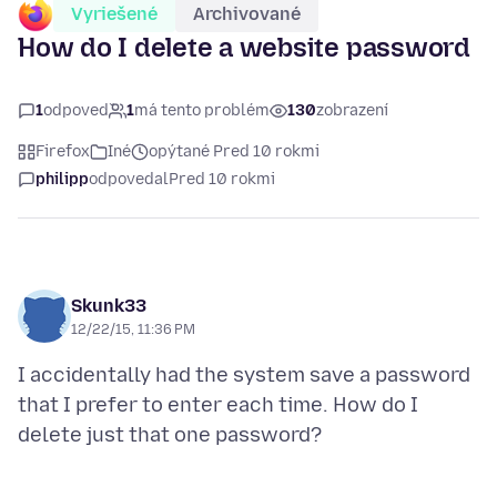
Vyriešené
Archivované
How do I delete a website password
1
odpoveď
1
má tento problém
130
zobrazení
Firefox
Iné
opýtané Pred 10 rokmi
philipp
odpovedal
Pred 10 rokmi
Skunk33
12/22/15, 11:36 PM
I accidentally had the system save a password
that I prefer to enter each time. How do I