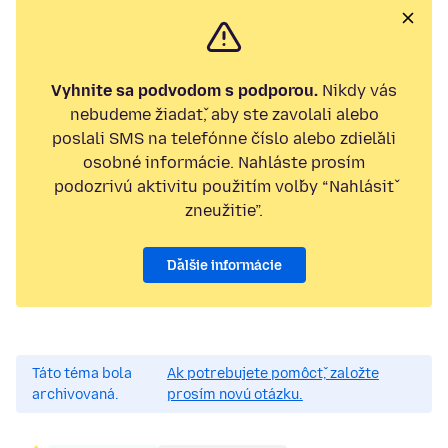
Vyhnite sa podvodom s podporou.
Nikdy vás
nebudeme žiadať, aby ste zavolali alebo
poslali SMS na telefónne číslo alebo zdieľali
osobné informácie. Nahláste prosím
podozrivú aktivitu použitím voľby “Nahlásiť
zneužitie”.
Ďalšie informácie
Táto téma bola
Ak potrebujete pomôcť, založte
archivovaná.
prosím novú otázku.