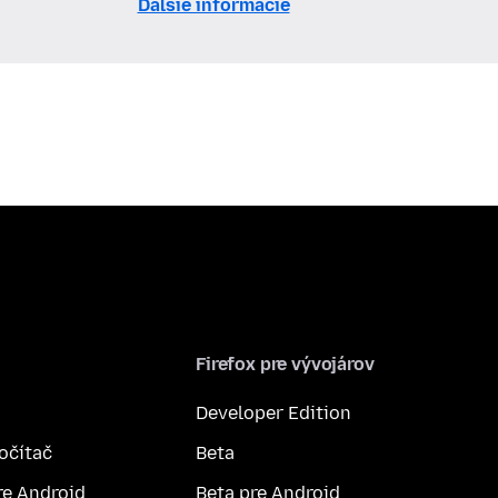
Ďalšie informácie
Firefox pre vývojárov
Developer Edition
počítač
Beta
re Android
Beta pre Android