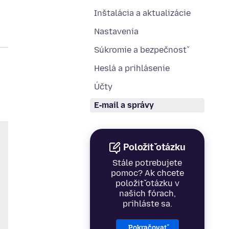
Inštalácia a aktualizácie
Nastavenia
Súkromie a bezpečnosť
Heslá a prihlásenie
Účty
E‑mail a správy
Položiť otázku
Stále potrebujete
pomoc? Ak chcete
položiť otázku v
našich fórach,
prihláste sa.
Pokračovať