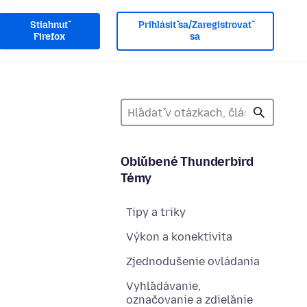
Stiahnuť
Prihlásiť sa/Zaregistrovať
Firefox
sa
Obľúbené Thunderbird
Témy
Tipy a triky
Výkon a konektivita
Zjednodušenie ovládania
Vyhľadávanie,
označovanie a zdieľanie