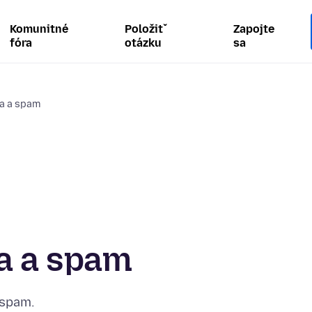
Komunitné
Položiť
Zapojte
fóra
otázku
sa
a a spam
a a spam
 spam.