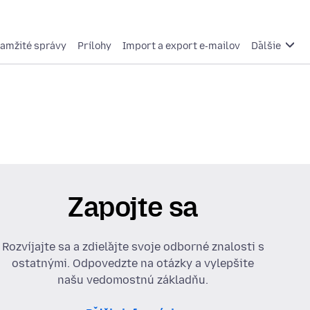
amžité správy
Prílohy
Import a export e‑mailov
Ďalšie
Zapojte sa
Rozvíjajte sa a zdieľajte svoje odborné znalosti s
ostatnými. Odpovedzte na otázky a vylepšite
našu vedomostnú základňu.