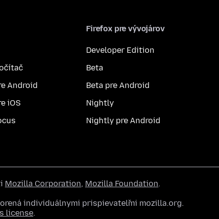
Firefox pre vývojárov
Developer Edition
počítač
Beta
re Android
Beta pre Android
re iOS
Nightly
ocus
Nightly pre Android
ti
Mozilla Corporation
,
Mozilla Foundation
.
rená individuálnymi prispievateľmi mozilla.org.
 license
.