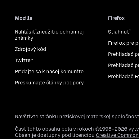
Mozilla
Firefox
Nahlásiť zneužitie ochrannej
Stiahnuť
známky
Firefox pre 
Zdrojový kód
Prehliadač p
Twitter
Prehliadač p
Pridajte sa k našej komunite
Prehliadač F
Preskúmajte články podpory
Navštívte stránku neziskovej materskej spoločnos
Časť tohto obsahu bola v rokoch ©1998–2026 vytvo
Obsah je dostupný pod licenciou
Creative Commons