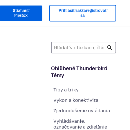
Stiahnuť
Prihlásiť sa/Zaregistrovať
Firefox
sa
Obľúbené Thunderbird
Témy
Tipy a triky
Výkon a konektivita
Zjednodušenie ovládania
Vyhľadávanie,
označovanie a zdieľanie