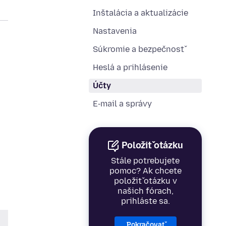
Inštalácia a aktualizácie
Nastavenia
Súkromie a bezpečnosť
Heslá a prihlásenie
Účty
E‑mail a správy
Položiť otázku
Stále potrebujete
pomoc? Ak chcete
položiť otázku v
našich fórach,
prihláste sa.
Pokračovať