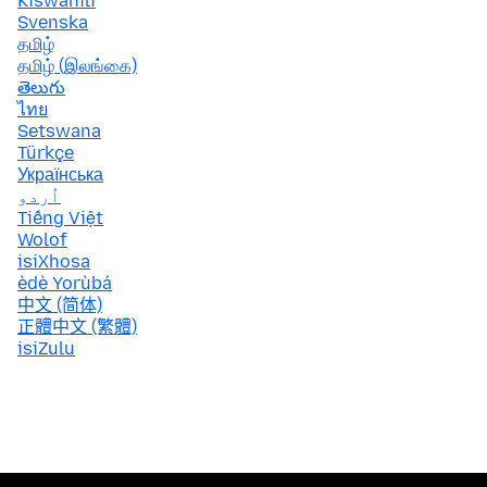
Kiswahili
Svenska
தமிழ்
தமிழ் (இலங்கை)
తెలుగు
ไทย
Setswana
Türkçe
Українська
اُردو
Tiếng Việt
Wolof
isiXhosa
èdè Yorùbá
中文 (简体)
正體中文 (繁體)
isiZulu