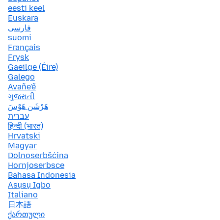
eesti keel
Euskara
فارسی
suomi
Français
Frysk
Gaeilge (Éire)
Galego
Avañe'ẽ
ગુજરાતી
هَرْشَن هَوْسَ
עברית
हिन्दी (भारत)
Hrvatski
Magyar
Dolnoserbšćina
Hornjoserbsce
Bahasa Indonesia
Asụsụ Igbo
Italiano
日本語
ქართული