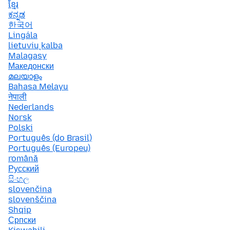
ខ្មែរ
ಕನ್ನಡ
한국어
Lingála
lietuvių kalba
Malagasy
Македонски
മലയാളം
Bahasa Melayu
नेपाली
Nederlands
Norsk
Polski
Português (do Brasil)
Português (Europeu)
română
Русский
සිංහල
slovenčina
slovenščina
Shqip
Српски