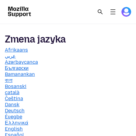
Zmena jazyka
Afrikaans
عربي
Azərbaycanca
Български
Bamanankan
বাংলা
Bosanski
català
Čeština
Dansk
Deutsch
Èʋegbe
Ελληνικά
English
Español