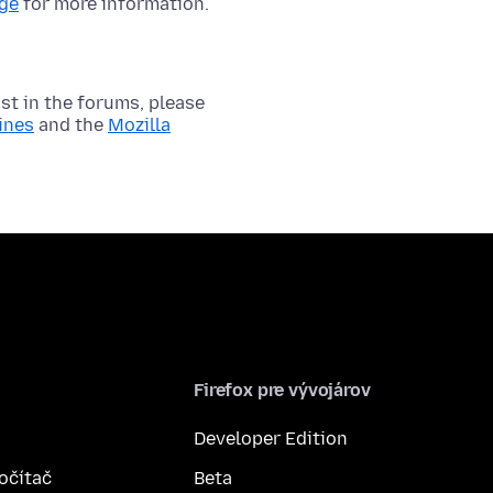
age
for more information.
t in the forums, please
ines
and the
Mozilla
Firefox pre vývojárov
Developer Edition
počítač
Beta