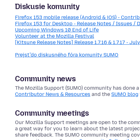
Diskusie komunity
Firefox 153 mobile release (Android & iOS) - Contri
Firefox 153 for Desktop - Release Notes / Issues / 
Upcoming Windows 10 End of Life
Volunteer at the Mozilla Festival
[Kitsune Release Notes] Release 1.7.16 & 1.7.17 - Jul
Prejsť do diskusného fóra komunity SUMO
Community news
The Mozilla Support (SUMO) community has done a lo
Contributor News & Resources
and the
SUMO blog
Community meetings
Our Mozilla Support meetings are open to the com
a great way for you to learn about the latest proje
share feedback. The SUMO community meeting cove