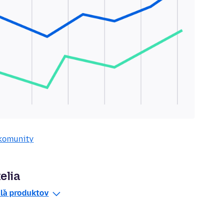
 komunity
elia
dľa produktov