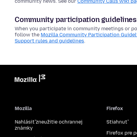
community news. See our
Community Calls wiki p
Community participation guidelines
When you participate in community meetings or pos
follow the
Mozilla Community Participation Guidel
Support rules and guidelines
.
Mozilla
Firefox
Nahlásiť zneužitie ochrannej
Stiahnuť
známky
Firefox pre 