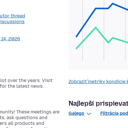
butor thread
Discussions
y 14, 2026
t over the years. Visit
Zobraziť metriky kondície
for the latest news.
Najlepší prispievat
munity! These meetings are
Galego
Filtrácia po
cts, ask questions and
rs all products and