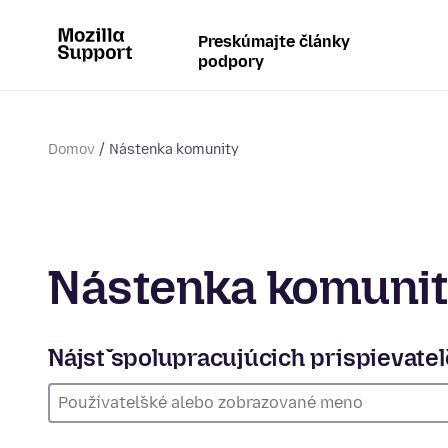
Preskúmajte články
podpory
Domov
Nástenka komunity
Nástenka komuni
Nájsť spolupracujúcich prispievate