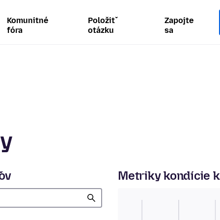
Komunitné
Položiť
Zapojte
fóra
otázku
sa
ty
ľov
Metriky kondície 