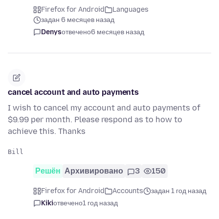
Firefox for Android
Languages
задан 6 месяцев назад
Denys
отвечено
6 месяцев назад
cancel account and auto payments
I wish to cancel my account and auto payments of
$9.99 per month. Please respond as to how to
achieve this. Thanks
Решён
Архивировано
3
150
Firefox for Android
Accounts
задан 1 год назад
Kiki
отвечено
1 год назад