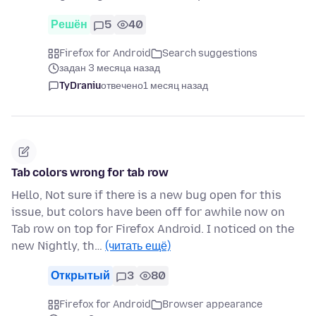
Решён
5
40
Firefox for Android
Search suggestions
задан 3 месяца назад
TyDraniu
отвечено
1 месяц назад
Tab colors wrong for tab row
Hello, Not sure if there is a new bug open for this
issue, but colors have been off for awhile now on
Tab row on top for Firefox Android. I noticed on the
new Nightly, th…
(читать ещё)
Открытый
3
80
Firefox for Android
Browser appearance