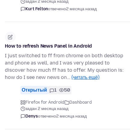
задан 2 месяца назад
Kurt Felton
отвечено
2 месяца назад
How to refresh News Panel in Android
I just switched to ff from chrome on both desktop
and phone as well, and I was very pleased to
discover how much ff has to offer. My question is:
how do I see new news on…
(читать ещё)
Открытый
1
50
Firefox for Android
Dashboard
задан 2 месяца назад
Denys
отвечено
2 месяца назад