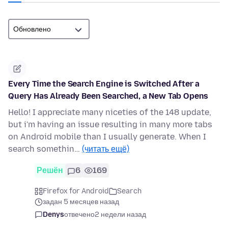
Every Time the Search Engine is Switched After a
Query Has Already Been Searched, a New Tab Opens
Hello! I appreciate many niceties of the 148 update,
but i'm having an issue resulting in many more tabs
on Android mobile than I usually generate. When I
search somethin…
(читать ещё)
Решён
6
169
Firefox for Android
Search
задан 5 месяцев назад
Denys
отвечено
2 недели назад