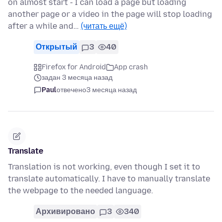
on almost start - I can load a page but loading
another page or a video in the page will stop loading
after a while and…
(читать ещё)
Открытый
3
40
Firefox for Android
App crash
задан 3 месяца назад
Paul
отвечено
3 месяца назад
Translate
Translation is not working, even though I set it to
translate automatically. I have to manually translate
the webpage to the needed language.
Архивировано
3
340