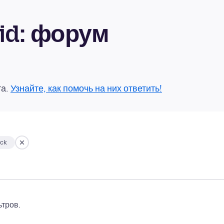
oid: форум
та.
Узнайте, как помочь на них ответить!
ock
тров.