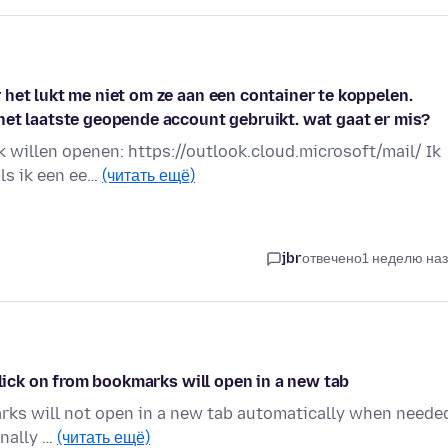
het lukt me niet om ze aan een container te koppelen.
het laatste geopende account gebruikt. wat gaat er mis?
k willen openen: https://outlook.cloud.microsoft/mail/ Ik
ls ik een ee…
(читать ещё)
jbr
отвечено
1 неделю на
click on from bookmarks will open in a new tab
arks will not open in a new tab automatically when neede
onally …
(читать ещё)