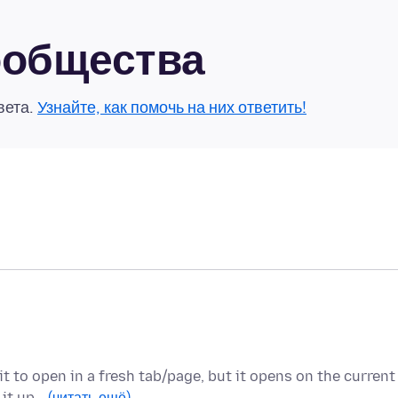
сообщества
вета.
Узнайте, как помочь на них ответить!
it to open in a fresh tab/page, but it opens on the current
t it up…
(читать ещё)