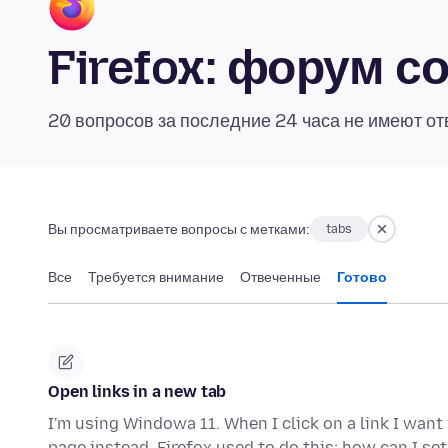
Firefox: форум 
20 вопросов за последние 24 часа не имеют от
Вы просматриваете вопросы с метками:
tabs
Все
Требуется внимание
Отвеченные
Готово
Open links in a new tab
I'm using Windowa 11. When I click on a link I want 
page instead. Firefox used to do this: how can I se