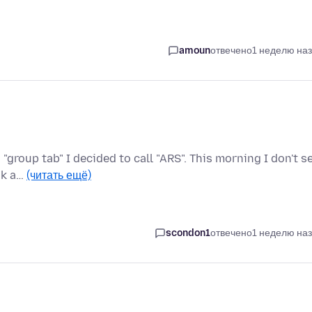
amoun
отвечено
1 неделю на
 "group tab" I decided to call "ARS". This morning I don't s
ak a…
(читать ещё)
scondon1
отвечено
1 неделю на