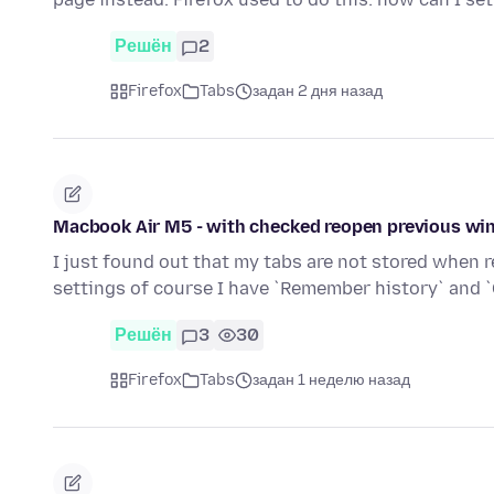
Решён
2
Firefox
Tabs
задан 2 дня назад
Macbook Air M5 - with checked reopen previous win
I just found out that my tabs are not stored when re
settings of course I have `Remember history` and 
Решён
3
30
Firefox
Tabs
задан 1 неделю назад