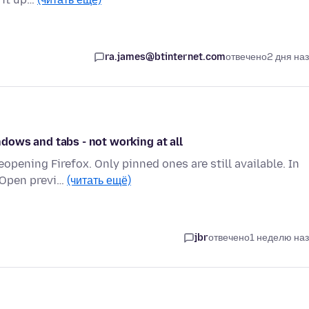
ra.james@btinternet.com
отвечено
2 дня на
dows and tabs - not working at all
opening Firefox. Only pinned ones are still available. In
`Open previ…
(читать ещё)
jbr
отвечено
1 неделю на