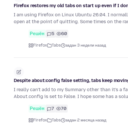
Firefox restores my old tabs on start up even if I don
I am using Firefox on Linux Ubuntu 26.04. I normally
open at the point of quitting. Some times on the r
Решён
5
60
Firefox
Tabs
задан 3 недели назад
Despite about:config false setting, tabs keep movin
I really can't add to my Summary other than it's a fa
About.config is set to False. I hope some has a solu
Решён
7
70
Firefox
Tabs
задан 2 месяца назад