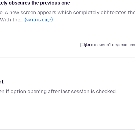
tely obscures the previous one
ge. A new screen appears which completely obliterates th
. With the…
(читать ещё)
jbr
отвечено
1 неделю на
rt
en if option opening after last session is checked.