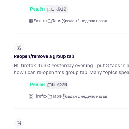
Решён
1
10
Firefox
Tabs
задан 1 неделю назад
Reopen/remove a group tab
Hi, firefox: 153.0 Yesterday evening I put 3 tabs in a
how I can re-open this group tab. Many topics spe
Решён
5
79
Firefox
Tabs
задан 1 неделю назад