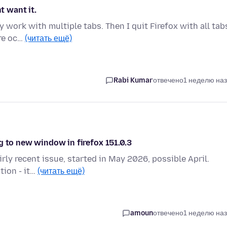
t want it.
 work with multiple tabs. Then I quit Firefox with all tab
are oc…
(читать ещё)
Rabi Kumar
отвечено
1 неделю на
g to new window in firefox 151.0.3
irly recent issue, started in May 2026, possible April.
tion - it…
(читать ещё)
amoun
отвечено
1 неделю на