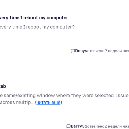
every time I reboot my computer
 every time I reboot my computer?
Denys
отвечено
2 недели на
tab
e same/existing window where they were selected. Issue 
 across multip…
(читать ещё)
Barry35
отвечено
2 недели на