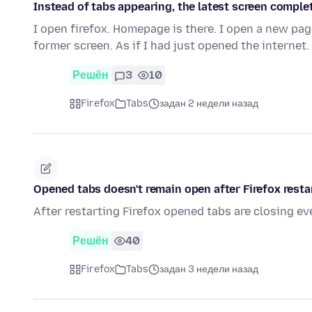
Instead of tabs appearing, the latest screen comple
I open firefox. Homepage is there. I open a new pa
former screen. As if I had just opened the internet
Решён
3
10
Firefox
Tabs
задан 2 недели назад
Opened tabs doesn't remain open after Firefox resta
After restarting Firefox opened tabs are closing ev
Решён
40
Firefox
Tabs
задан 3 недели назад