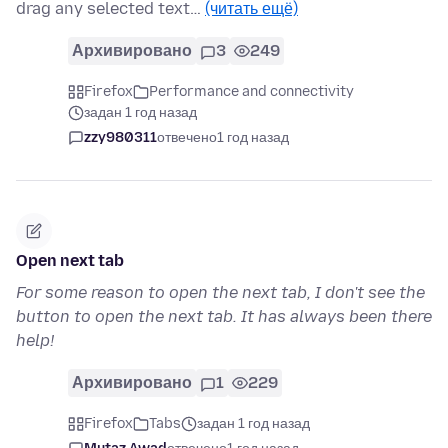
drag any selected text…
(читать ещё)
Архивировано
3
249
Firefox
Performance and connectivity
задан 1 год назад
zzy980311
отвечено
1 год назад
Open next tab
For some reason to open the next tab, I don't see the
button to open the next tab. It has always been there
help!
Архивировано
1
229
Firefox
Tabs
задан 1 год назад