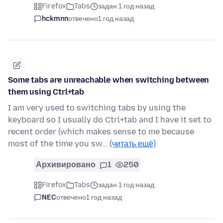
Firefox
Tabs
задан 1 год назад
hckmnn
отвечено
1 год назад
Some tabs are unreachable when switching between
them using Ctrl+tab
I am very used to switching tabs by using the
keyboard so I usually do Ctrl+tab and I have it set to
recent order (which makes sense to me because
most of the time you sw…
(читать ещё)
Архивировано
1
250
Firefox
Tabs
задан 1 год назад
NEC
отвечено
1 год назад