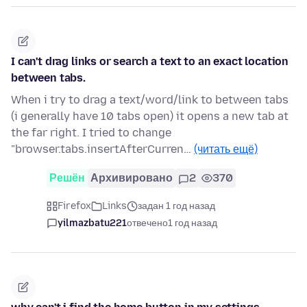
I can't drag links or search a text to an exact location
between tabs.
When i try to drag a text/word/link to between tabs
(i generally have 10 tabs open) it opens a new tab at
the far right. I tried to change
"browser.tabs.insertAfterCurren…
(читать ещё)
Решён
Архивировано
2
370
Firefox
Links
задан 1 год назад
yilmazbatu221
отвечено
1 год назад