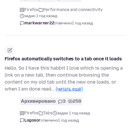
Firefox
Performance and connectivity
задан 1 год назад
markwarner22
отвечено
1 год назад
Firefox automatically switches to a tab once it loads
Hello, So I have this habbit I love which is opening a
link on a new tab, then continue browsing the
content on my old tab until the new one loads, or
when I am done read…
(читать ещё)
Архивировано
3
259
Firefox
Tabs
задан 1 год назад
Logosor
отвечено
1 год назад