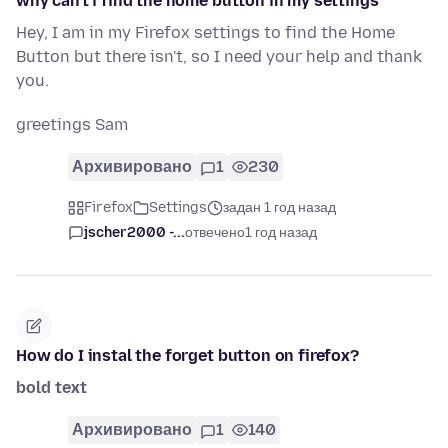
why can't i find the home button in my settings
Hey, I am in my Firefox settings to find the Home
Button but there isn't, so I need your help and thank
you.
greetings Sam
Архивировано
1
230
Firefox
Settings
задан 1 год назад
jscher2000 -...
отвечено
1 год назад
How do I instal the forget button on firefox?
bold text
Архивировано
1
140