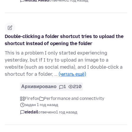
Mutaz Awad
отвечено
1 год назад
Double-clicking a folder shortcut tries to upload the
shortcut instead of opening the folder
This is a problem I only started experiencing
yesterday, but if I try to upload an image to a
website (such as social media), and I double-click a
shortcut for a folder, …
(читать ещё)
Архивировано
1
210
Firefox
Performance and connectivity
задан 1 год назад
eiedail
отвечено
1 год назад