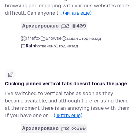
browsing and engaging with various websites more
difficult. Can anyone t…
(читать ещё)
Архивировано
2
409
Firefox
Browse
задан 1 год назад
Ralph
отвечено
1 год назад
Clicking pinned vertical tabs doesn't focus the page
I've switched to vertical tabs as soon as they
became available, and although I prefer using them,
at the moment there is an annoying issue with them.
If you have one or …
(читать ещё)
Архивировано
2
399