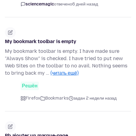
sciencemagic
отвечено
6 дней назад
My bookmark toolbar is empty
My bookmark toolbar is empty. I have made sure
"Always Show" is checked. I have tried to put new
Web Sites on the toolbar to no avail. Nothing seems
to bring back my …
(читать ещё)
Решён
Firefox
Bookmarks
задан 2 недели назад
Pb ajouter un marque-page