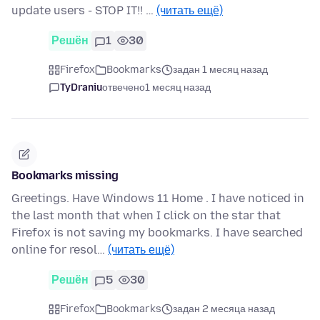
update users - STOP IT!! …
(читать ещё)
Решён
1
30
Firefox
Bookmarks
задан 1 месяц назад
TyDraniu
отвечено
1 месяц назад
Bookmarks missing
Greetings. Have Windows 11 Home . I have noticed in
the last month that when I click on the star that
Firefox is not saving my bookmarks. I have searched
online for resol…
(читать ещё)
Решён
5
30
Firefox
Bookmarks
задан 2 месяца назад