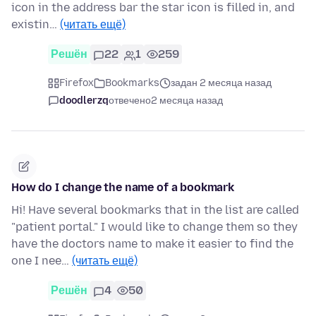
icon in the address bar the star icon is filled in, and
existin…
(читать ещё)
Решён
22
1
259
Firefox
Bookmarks
задан 2 месяца назад
doodlerzq
отвечено
2 месяца назад
How do I change the name of a bookmark
Hi! Have several bookmarks that in the list are called
"patient portal." I would like to change them so they
have the doctors name to make it easier to find the
one I nee…
(читать ещё)
Решён
4
50