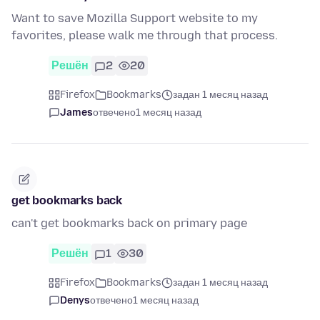
Want to save Mozilla Support website to my
favorites, please walk me through that process.
Решён
2
20
Firefox
Bookmarks
задан 1 месяц назад
James
отвечено
1 месяц назад
get bookmarks back
can't get bookmarks back on primary page
Решён
1
30
Firefox
Bookmarks
задан 1 месяц назад
Denys
отвечено
1 месяц назад