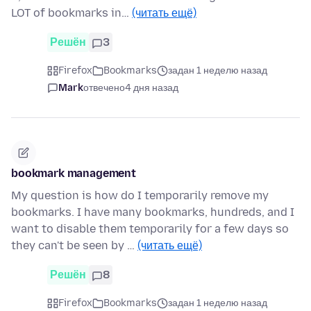
LOT of bookmarks in…
(читать ещё)
Решён
3
Firefox
Bookmarks
задан 1 неделю назад
Mark
отвечено
4 дня назад
bookmark management
My question is how do I temporarily remove my
bookmarks. I have many bookmarks, hundreds, and I
want to disable them temporarily for a few days so
they can't be seen by …
(читать ещё)
Решён
8
Firefox
Bookmarks
задан 1 неделю назад