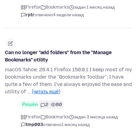
Firefox
Bookmarks
задан 1 месяц назад
rptr
отвечено
4 недели назад
Can no longer "add folders" from the "Manage
Bookmarks" utility
macOS Tahoe; 26.4.1 Firefox 150.0.1 I keep most of my
bookmarks under the "Bookmarks Toolbar"; I have
quite a few of them. I've always enjoyed the ease and
utility of …
(читать ещё)
Решён
2
80
Firefox
Bookmarks
задан 3 месяца назад
tmp003
отвечено
1 месяц назад