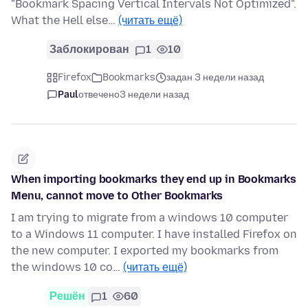
"Bookmark Spacing Vertical Intervals Not Optimized".
What the Hell else…
(читать ещё)
Заблокирован
1
10
Firefox
Bookmarks
задан 3 недели назад
Paul
отвечено
3 недели назад
When importing bookmarks they end up in Bookmarks
Menu, cannot move to Other Bookmarks
I am trying to migrate from a windows 10 computer
to a Windows 11 computer. I have installed Firefox on
the new computer. I exported my bookmarks from
the windows 10 co…
(читать ещё)
Решён
1
60