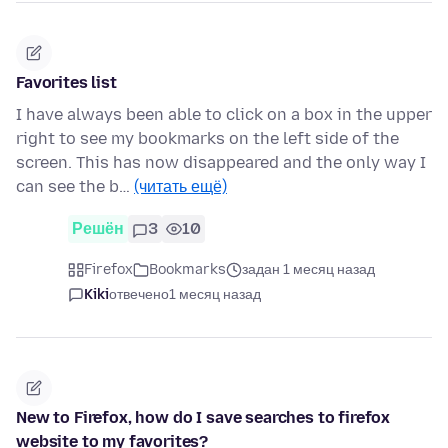
Favorites list
I have always been able to click on a box in the upper
right to see my bookmarks on the left side of the
screen. This has now disappeared and the only way I
can see the b…
(читать ещё)
Решён
3
10
Firefox
Bookmarks
задан 1 месяц назад
Kiki
отвечено
1 месяц назад
New to Firefox, how do I save searches to firefox
website to my favorites?