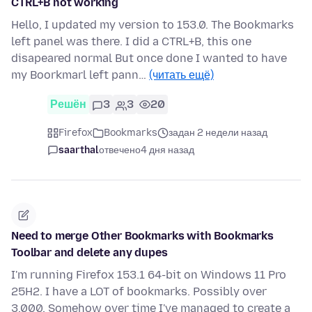
CTRL+B not working
Hello, I updated my version to 153.0. The Bookmarks
left panel was there. I did a CTRL+B, this one
disapeared normal But once done I wanted to have
my Boorkmarl left pann…
(читать ещё)
Решён
3
3
20
Firefox
Bookmarks
задан 2 недели назад
saarthal
отвечено
4 дня назад
Need to merge Other Bookmarks with Bookmarks
Toolbar and delete any dupes
I'm running Firefox 153.1 64-bit on Windows 11 Pro
25H2. I have a LOT of bookmarks. Possibly over
3,000. Somehow over time I've managed to create a