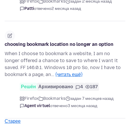
Firefox
Bookmarks
задан 2 месяца назад
Patti
отвечено
2 месяца назад
choosing bookmark location no longer an option
When I choose to bookmark a website, I am no
longer offered a chance to save to where I want it
saved. FF 146.0.1. Windows 10 pro So, now I have to
bookmark a page, an…
(читать ещё)
Решён
Архивировано
4
187
Firefox
Bookmarks
задан 7 месяцев назад
Agent virtuel
отвечено
3 месяца назад
Старее