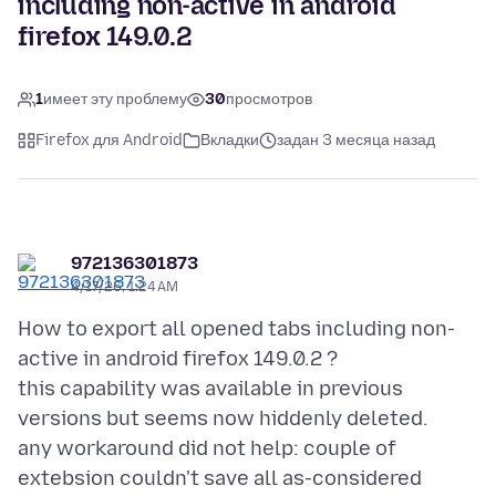
including non-active in android
firefox 149.0.2
1
имеет эту проблему
30
просмотров
Firefox для Android
Вкладки
задан 3 месяца назад
972136301873
4/17/26, 1:24 AM
How to export all opened tabs including non-
active in android firefox 149.0.2 ?
this capability was available in previous
versions but seems now hiddenly deleted.
any workaround did not help: couple of
extebsion couldn't save all as-considered