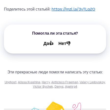
Поделитесь этой статьёй:
https://mzl.la/3vTLq2O
Помогла ли эта статья?
Да👍
Нет👎
Эти прекрасные люди помогли написать эту статью:
Unghost
,
Alissa.Kvashina
,
Harry
,
Anticisco Freeman
,
Valery Ledovskoy
,
Victor Bychek
,
Denys
,
Agehrg4