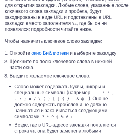
для открытия закладки. Любые слова, указанные
после
ключевого слова закладки и пробела, будут
закодированы в виде URL и подставлены в URL
закладки вместо заполнителя
, где бы он ни
%s
появлялся; подробности читайте ниже.
Чтобы назначить ключевое слово закладке:
Откройте
окно Библиотеки
и выберите закалдку.
Щёлкните по полю ключевого слова в нижней
части окна.
Введите желаемое ключевое слово.
Слово может содержать буквы, цифры и
специальные символы (например:
- _ ' " ,
). Оно не
. : ; = / \ ( ) [ ] { } ! & @ ~
должно содержать пробелов и не должно
начинаться и заканчиваться следующими
символами:
? * ^ $ % # +
Везде, где в URL-адресе закладки появляется
строка
, она будет заменена любыми
%s