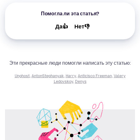
Помогла ли эта статья?
Да👍
Нет👎
Эти прекрасные люди помогли написать эту статью:
Unghost
,
AntonStephanyak
,
Harry
,
Anticisco Freeman
,
Valery
Ledovskoy
,
Denys