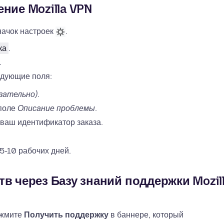
ние Mozilla VPN
начок настроек
.
ка
.
.
едующие поля:
зательно)
.
 поле
Описание проблемы
.
 ваш идентификатор заказа.
 5-10 рабочих дней.
в через Базу знаний поддержки Mozil
ажмите
Получить поддержку
в баннере, который