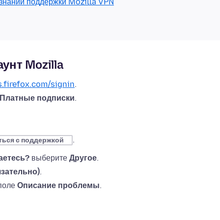
 знаний поддержки Mozilla VPN
унт Mozilla
s.firefox.com/signin
.
Платные подписки
.
.
ться с поддержкой
аетесь?
выберите
Другое
.
язательно)
.
 поле
Описание проблемы
.