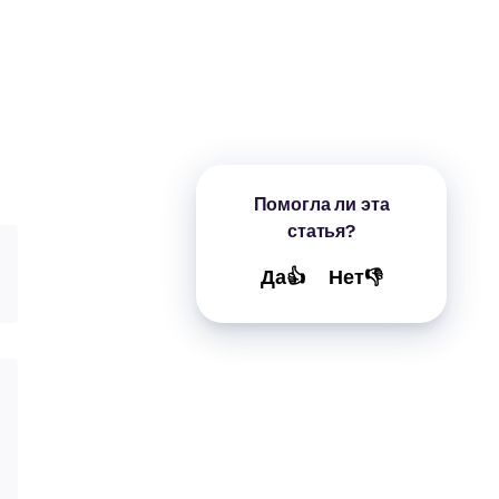
Помогла ли эта
статья?
Да👍
Нет👎