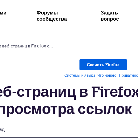
ями
Форумы
Задать
сообщества
вопрос
веб-страниц в Firefox с...
Скачать Firefox
Системы и языки
Что нового
Приватнос
б-страниц в Firefo
просмотра ссылок
ад