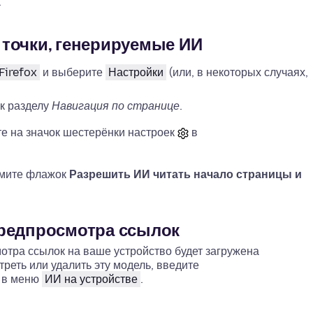
.
точки, генерируемые ИИ
Firefox
и выберите
Настройки
(или, в некоторых случаях,
к разделу
Навигация по странице
.
те на значок шестерёнки настроек
в
мите флажок
Разрешить ИИ читать начало страницы и
предпросмотра ссылок
тра ссылок на ваше устройство будет загружена
реть или удалить эту модель, введите
е в меню
ИИ на устройстве
.