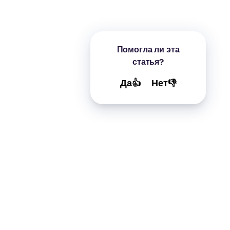
Помогла ли эта
статья?
Да👍
Нет👎