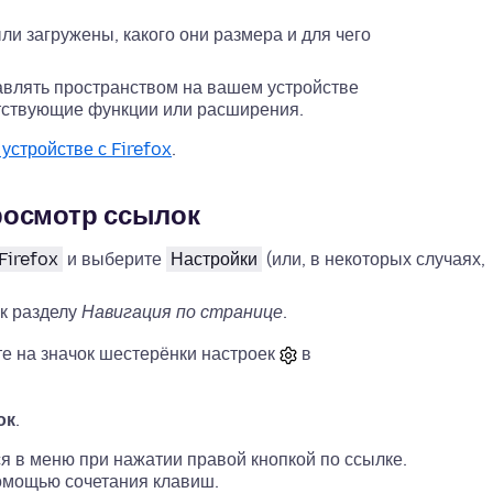
и загружены, какого они размера и для чего
авлять пространством на вашем устройстве
етствующие функции или расширения.
устройстве с Firefox
.
росмотр ссылок
Firefox
и выберите
Настройки
(или, в некоторых случаях,
к разделу
Навигация по странице
.
те на значок шестерёнки настроек
в
ок
.
я в меню при нажатии правой кнопкой по ссылке.
помощью сочетания клавиш.