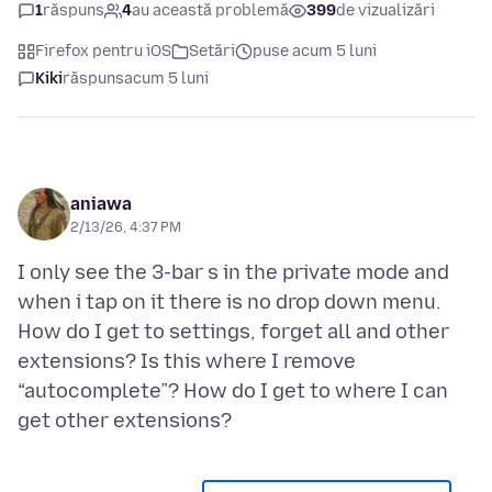
1
răspuns
4
au această problemă
399
de vizualizări
Firefox pentru iOS
Setări
puse acum 5 luni
Kiki
răspuns
acum 5 luni
aniawa
2/13/26, 4:37 PM
I only see the 3-bar s in the private mode and
when i tap on it there is no drop down menu.
How do I get to settings, forget all and other
extensions? Is this where I remove
“autocomplete”? How do I get to where I can