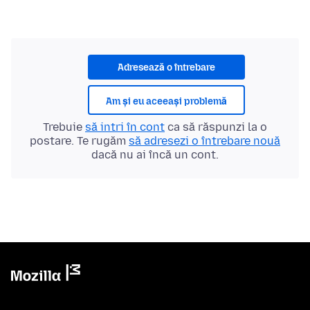
Adresează o întrebare
Am și eu aceeași problemă
Trebuie
să intri în cont
ca să răspunzi la o
postare. Te rugăm
să adresezi o întrebare nouă
dacă nu ai încă un cont.