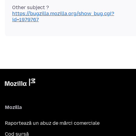
https://bugzilla.mozilla.org/show_bug.cgi?
id=1979767
Mozilla
Raportează un abuz de mărci comerciale
Cod sursă