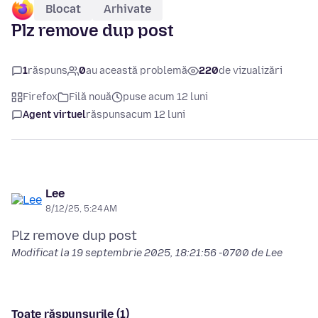
Blocat
Arhivate
Plz remove dup post
1
răspuns
0
au această problemă
220
de vizualizări
Firefox
Filă nouă
puse acum 12 luni
Agent virtuel
răspuns
acum 12 luni
Lee
8/12/25, 5:24 AM
Modificat la
19 septembrie 2025, 18:21:56 -0700
de Lee
Toate răspunsurile (1)