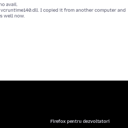
no avail.
 vcruntime140.dll. I copied it from another computer and
is well now.
Firefox pentru dezvoltatori