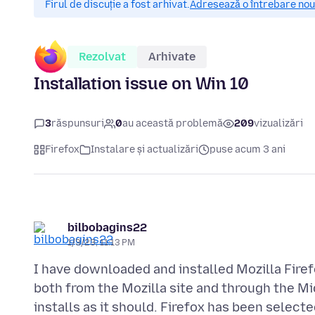
Firul de discuție a fost arhivat.
Adresează o întrebare nouă
Rezolvat
Arhivate
Installation issue on Win 10
3
răspunsuri
0
au această problemă
209
vizualizări
Firefox
Instalare și actualizări
puse acum 3 ani
bilbobagins22
1/3/23, 11:13 PM
I have downloaded and installed Mozilla Fir
both from the Mozilla site and through the Mi
installs as it should. Firefox has been selec