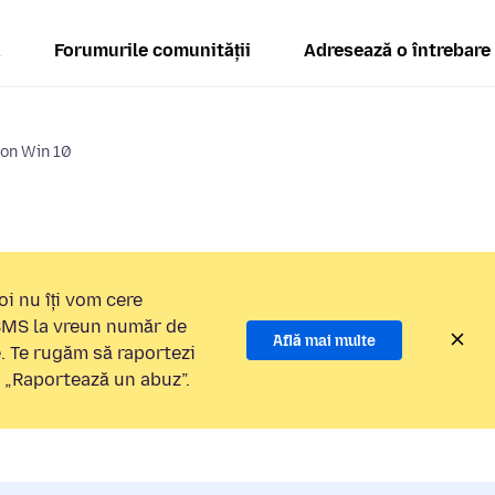
ă
Forumurile comunității
Adresează o întrebare
 on Win 10
i nu îți vom cere
 SMS la vreun număr de
Află mai multe
e. Te rugăm să raportezi
a „Raportează un abuz”.