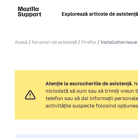
Explorează articole de asistenț
Acasă
Forumuri de asistență
Firefox
Installation issue
Atenție la excrocheriile de asistență.
No
niciodată să suni sau să trimiți vreun
telefon sau să dai informații personal
activitățile suspecte folosind opțiune