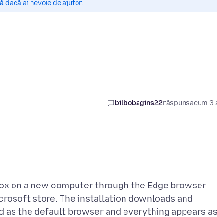
 dacă ai nevoie de ajutor.
bilbobagins22
răspuns
acum 3 
efox on a new computer through the Edge browser
crosoft store. The installation downloads and
ted as the default browser and everything appears a