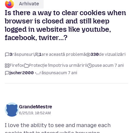
Arhivate
Is there a way to clear cookies when
browser is closed and still keep
logged in websites like youtube,
facebook, twiter...?
3
răspunsuri
1
are această problemă
330
de vizualizări
Firefox
Protecție împotriva urmăririi
puse acum 7 ani
jscher2000 -...
răspuns
acum 7 ani
GrandeMestre
6/25/19, 10:52 AM
I love the ability to see and manage each