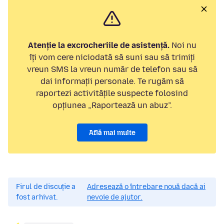
Atenție la excrocheriile de asistență.
Noi nu
îți vom cere niciodată să suni sau să trimiți
vreun SMS la vreun număr de telefon sau să
dai informații personale. Te rugăm să
raportezi activitățile suspecte folosind
opțiunea „Raportează un abuz”.
Află mai multe
Firul de discuție a
Adresează o întrebare nouă dacă ai
fost arhivat.
nevoie de ajutor.