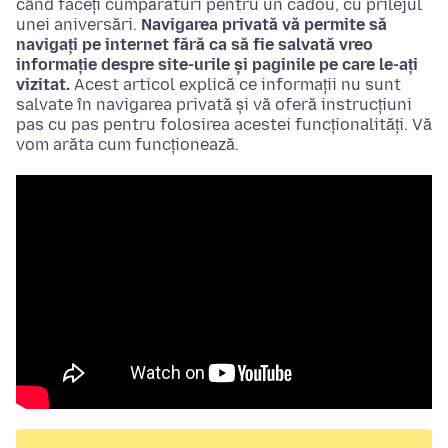
când faceți cumpărături pentru un cadou, cu prilejul
unei aniversări.
Navigarea privată vă permite să
navigați pe internet fără ca să fie salvată vreo
informație despre site-urile și paginile pe care le-ați
vizitat.
Acest articol explică ce informații nu sunt
salvate în navigarea privată și vă oferă instrucțiuni
pas cu pas pentru folosirea acestei funcționalități. Vă
vom arăta cum funcționează.