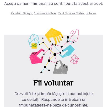
Acești oameni minunați au contribuit la acest articol:
Cristian Silaghi
,
AnonymousUser
,
Raul Nicolae Malea
,
Jobava
Fii voluntar
Dezvoltă-te și împărtășește-ți cunoștințele
cu ceilalți. Răspunde la întrebări și
îmbunătățește-ne baza de cunoștințe.