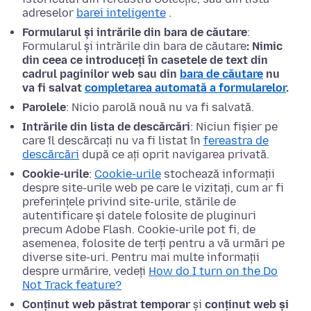
adreselor
barei inteligente
.
Formularul și intrările din bara de căutare
:
Formularul și intrările din bara de căutare
: Nimic
din ceea ce introduceți în casetele de text din
cadrul paginilor web sau din
bara de căutare
nu
va fi salvat
completarea automată a formularelor
.
Parolele
: Nicio parolă nouă nu va fi salvată.
Intrările din lista de descărcări
: Niciun fișier pe
care îl descărcați nu va fi listat în
fereastra de
descărcări
după ce ați oprit navigarea privată.
Cookie-urile
:
Cookie-urile
stochează informații
despre site-urile web pe care le vizitați, cum ar fi
preferințele privind site-urile, stările de
autentificare și datele folosite de pluginuri
precum Adobe Flash. Cookie-urile pot fi, de
asemenea, folosite de terți pentru a vă urmări pe
diverse site-uri. Pentru mai multe informații
despre urmărire, vedeți
How do I turn on the Do
Not Track feature?
Conținut web păstrat temporar
și
conținut web și