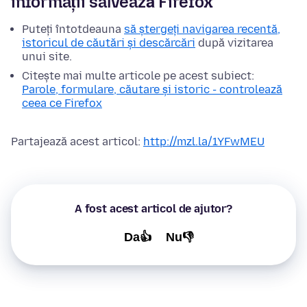
informații salvează Firefox
Puteți întotdeauna
să ștergeți navigarea recentă,
istoricul de căutări și descărcări
după vizitarea
unui site.
Citește mai multe articole pe acest subiect:
Parole, formulare, căutare și istoric - controlează
ceea ce Firefox
Partajează acest articol:
http://mzl.la/1YFwMEU
A fost acest articol de ajutor?
Da👍
Nu👎