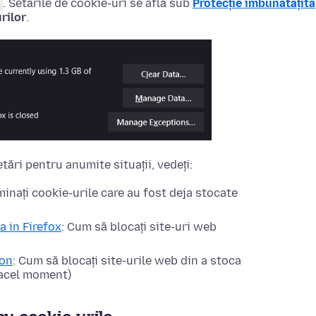
. Setările de cookie-uri se află sub
Protecție îmbunătățită
urilor
.
tări pentru anumite situații, vedeți:
minați cookie-urile care au fost deja stocate
a in Firefox
: Cum să blocați site-uri web
ion
: Cum să blocați site-urile web din a stoca
n acel moment)