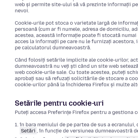
web și permite site-ului să vă prezinte informații p
nevoi.
Cookie-urile pot stoca o varietate largă de informați
persoană (cum ar fi numele, adresa de domiciliu, ad
acestea, această informație poate fi stocată numai d
acces la informații pe care nu le furnizați acestora, 
pe calculatorul dumneavoastră.
Când folosiți setările implicite ale cookie-urilor, ac
dumneavoastră nu veți ști când un site web setează 
web cookie-urile sale. Cu toate acestea, puteți sc
aprobați sau să refuzați solicitările de stocare a cook
cookie-urilor până la închiderea Firefox și multe alt
Setările pentru cookie-uri
Puteți accesa
Preferințe
Firefox pentru a gestiona 
în bara meniului de pe partea de sus a ecranului, d
Setări
, în funcție de versiunea dumneavoastră 