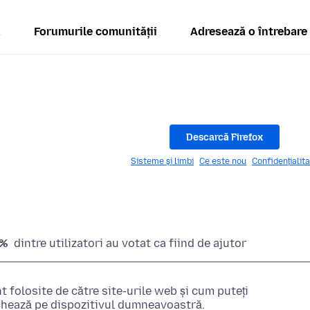
ă
Forumurile comunității
Adresează o întrebare
Descarcă Firefox
Sisteme și limbi
Ce este nou
Confidențialit
2%
dintre utilizatori au votat ca fiind de ajutor
t folosite de către site-urile web și cum puteți
ochează pe dispozitivul dumneavoastră.