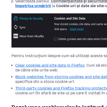
Selectează panoul
Confidențialitate și securitate
împotriva urmăririi
la
Cookie-uri și date ale site-
Pentru instrucțiuni despre cum să utilizați aceste se
Clear cookies and site data in Firefox
: Cum să eli
de către site-urile web.
Block websites from storing cookies and site dat
specifice din a stoca cookie-uri.
Third-party cookies and Firefox tracking protect
cookie-uri (în afară de site-ul pe care îl vizitați î