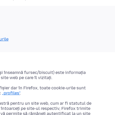
urile
 și înseamnă fursec/biscuit) este informația
te web pe care îl vizitați.
ișier dar în Firefox, toate cookie-urile sunt
x
„profiles”
.
stră pentru un site web, cum ar fi statutul de
întoarceți pe site-ul respectiv, Firefox trimite
u vă permite să rămâneți autentificat la un site