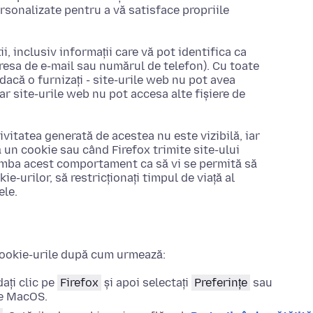
ersonalizate pentru a vă satisface propriile
i, inclusiv informații care vă pot identifica ca
resa de e-mail sau numărul de telefon). Cu toate
acă o furnizați - site-urile web nu pot avea
iar site-urile web nu pot accesa alte fișiere de
tivitatea generată de acestea nu este vizibilă, iar
un cookie sau când Firefox trimite site-ului
himba acest comportament ca să vi se permită să
ie-urilor, să restricționați timpul de viață al
ele.
cookie-urile după cum urmează:
ați clic pe
Firefox
și apoi selectați
Preferințe
sau
de MacOS.