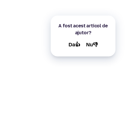
A fost acest articol de
ajutor?
Da👍
Nu👎