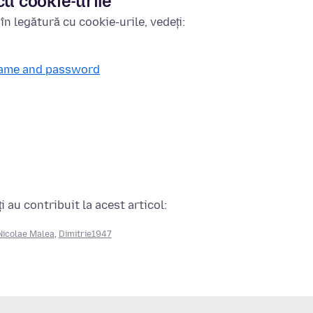
cu cookie-urile
în legătură cu cookie-urile, vedeți:
rname and password
 au contribuit la acest articol:
Nicolae Malea
,
Dimitrie1947