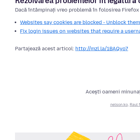
Rezolvarea problemelor în legătură 
Dacă întâmpinați vreo problemă în folosirea Firefox 
Websites say cookies are blocked - Unblock them
Fix login issues on websites that require a use
Partajează acest articol:
http://mzl.la/1BAQyo7
Acești oameni minunați
nelson.ko
,
Raul 