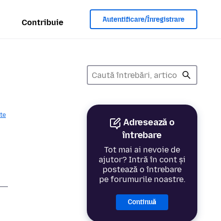
Autentificare/Înregistrare
Contribuie
ate
Adresează o
întrebare
Tot mai ai nevoie de
ajutor? Intră în cont și
postează o întrebare
pe forumurile noastre.
Continuă