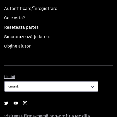
Autentificare/Înregistrare
Ce e asta?
Resetează parola
Sincronizează-ți datele
Obține ajutor
Limbă
Limbă
Vizitează firma-mamă non-profit a
Mozilla