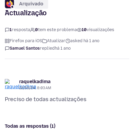
Arquivado
Actualização
1
resposta
0
tem este problema
10
visualizações
Firefox para iOS
Atualizar
asked há 1 ano
Samuel Santos
replied
há 1 ano
raquelkadima
12/16/24, 8:03 AM
Todas as respostas (1)