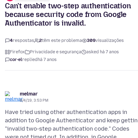
Can't enable two-step authentication
because security code from Google
Authenticator is invalid.
4
respostas
2
têm este problema
309
visualizações
Firefox
Privacidade e segurança
asked há 7 anos
cor-el
replied
há 7 anos
melmar
8/4/19, 3:53 PM
Have tried using other authentication apps in
addition to Google Authenticator and keep getti
"invalid two-step authentication code." Codes
were not timed out. In addition, in Google